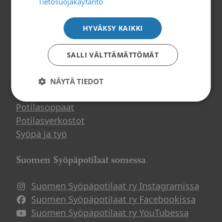
Tietosuojakäytäntö
Tilaa uutiskirje
HYVÄKSY KAIKKI
SALLI VÄLTTÄMÄTTÖMÄT
Tietoa ja tukea
NÄYTÄ TIEDOT
Suomen Syöpäpotilaat ry
Potilasoppaat
Potilasverkostot
Syöpä ja työ
Suomen Syöpäpotilaat somessa
Suomen Syöpäpotilaat ry Instagramissa
Suomen Syöpäpotilaat ry Facebookissa
Suomen Syöpäpotilaat ry YouTubessa