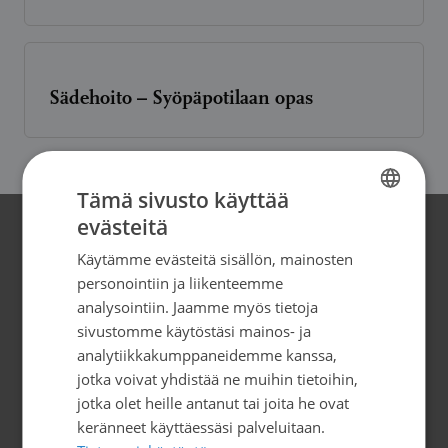
Sädehoito – Syöpäpotilaan opas
Artikkelien
«
1
2
Tämä sivusto käyttää
sivutus
evästeitä
FINNISH
Yhteystiedot
Käytämme evästeitä sisällön, mainosten
SWEDISH
personointiin ja liikenteemme
Suomen Syöpäpotilaat ry
ENGLISH
analysointiin. Jaamme myös tietoja
Globaalikeskus, 7. kerros
sivustomme käytöstäsi mainos- ja
Siltasaarenkatu 4, 00530 Helsinki
analytiikkakumppaneidemme kanssa,
jotka voivat yhdistää ne muihin tietoihin,
info@syopapotilaat.fi
jotka olet heille antanut tai joita he ovat
keränneet käyttäessäsi palveluitaan.
Y-tunnus: 0239008-1