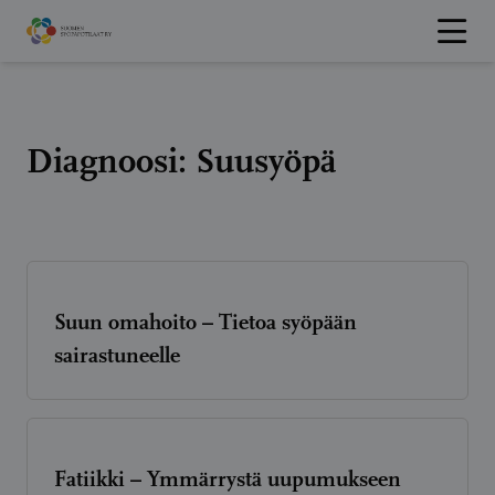
Hyppää
sisältöön
Diagnoosi:
Suusyöpä
Suun omahoito – Tietoa syöpään
sairastuneelle
Fatiikki – Ymmärrystä uupumukseen