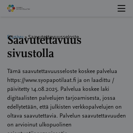
Hyppää
sisältöön
Saavutettavuus
Etusivu
»
Saavutettavuusseloste
sivustolla
Tämä saavutettavuusseloste koskee palvelua
https://www.syopapotilaat.fi ja on laadittu /
päivitetty 14.08.2025. Palvelua koskee laki
digitaalisten palvelujen tarjoamisesta, jossa
edellytetään, että julkisten verkkopalvelujen on
oltava saavutettavia. Palvelun saavutettavuuden
on arvioinut ulkopuolinen