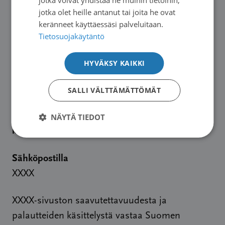
Kentän tarkoitusta ei ole kuvattu
jotka olet heille antanut tai joita he ovat
ohjelmallisesti.
keränneet käyttäessäsi palveluitaan.
Tietosuojakäytäntö
Huomasitko
HYVÄKSY KAIKKI
saavutettavuuspuutteen
digipalvelussamme?
SALLI VÄLTTÄMÄTTÖMÄT
Kerro se meille ja teemme parhaamme puutteen
NÄYTÄ TIEDOT
korjaamiseksi
Sähköpostilla
XXXX
XXXX-sivuston saavutettavuudesta ja
palautteiden käsittelystä vastaa Suomen