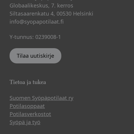
Globaalikeskus, 7. kerros
Siltasaarenkatu 4, 00530 Helsinki
info@syopapotilaat.fi
Y-tunnus: 0239008-1
Tilaa uutiskirje
Tietoa ja tukea
Suomen Syöpäpotilaat ry
Potilasoppaat
Potilasverkostot
Syöpä ja työ