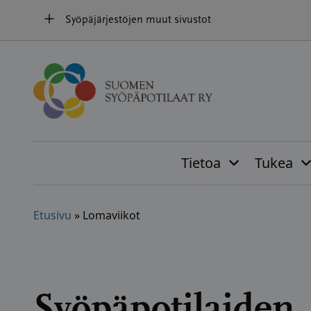
Hyppää
Syöpäjärjestöjen muut sivustot
sisältöön
Tietoa
Tukea
Etusivu
»
Lomaviikot
Syöpäpotilaiden