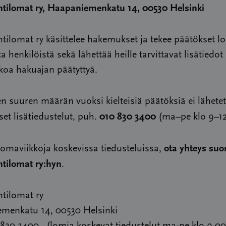
ntilomat ry, Haapaniemenkatu 14, 00530 Helsinki
tilomat ry käsittelee hakemukset ja tekee päätökset l
ta henkilöistä sekä lähettää heille tarvittavat lisätiedot
kkoa hakuajan päätyttyä.
n suuren määrän vuoksi kielteisiä päätöksiä ei lähetet
010 830 3400
et lisätiedustelut, puh.
(ma–pe klo 9–12
ota yhteys suo
lomaviikkoja koskevissa tiedusteluissa,
ntilomat ry:hyn
.
tilomat ry
menkatu 14, 00530 Helsinki