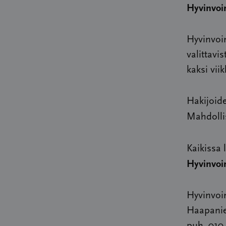
Hyvinvoi
Hyvinvoin
valittavis
kaksi vii
Hakijoide
Mahdollis
Kaikissa 
Hyvinvoi
Hyvinvoin
Haapanie