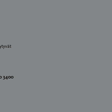
ytyvät
0 3400