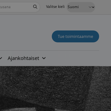
Hae
Valitse kieli
Tue toimintaamme
Ajankohtaiset