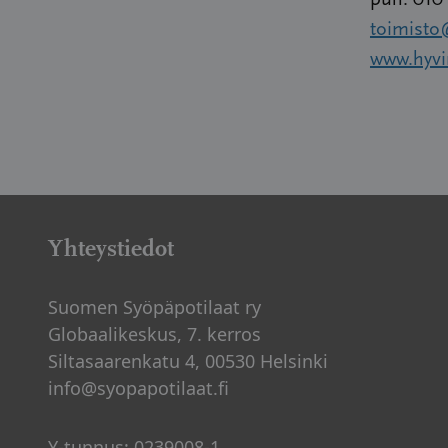
puh. 010
toimisto
www.hyvin
Yhteystiedot
Suomen Syöpäpotilaat ry
Globaalikeskus, 7. kerros
Siltasaarenkatu 4, 00530 Helsinki
info@syopapotilaat.fi
Y-tunnus: 0239008-1