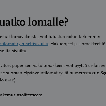
uatko lomalle?
ostuit lomaviikoista, voit tutustua niihin tarkemmin
tilomat ry:n nettisivuilla
. Hakuohjeet ja -lomakkeet lö
ilta sivuilta.
rvitset paperisen hakulomakkeen, voit pyytää sellaisen
010 83
tse suoraan Hyvinvointilomat ry:ltä numerosta
lo 9–12).
hakemus osoitteeseen: