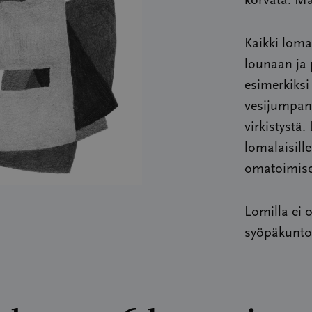
korvata. Ma
Kaikki loma
lounaan ja 
esimerkiksi
vesijumpan, 
virkistystä
lomalaisill
omatoimise
Lomilla ei 
syöpäkunto