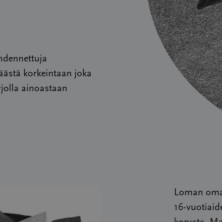
ohdennettuja
äästä korkeintaan joka
jolla ainoastaan
Loman omav
16-vuotiaid