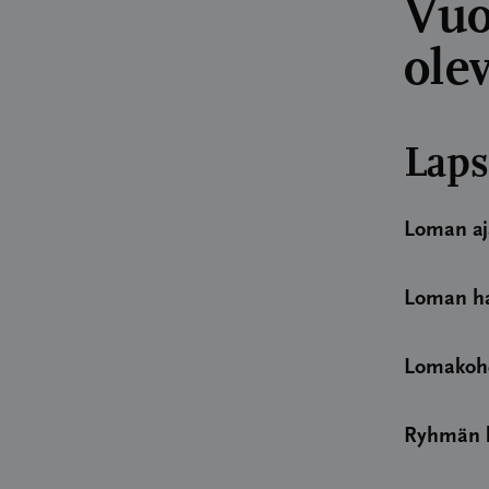
Vuo
ole
Laps
Loman aj
Loman ha
Lomakoh
Ryhmän 