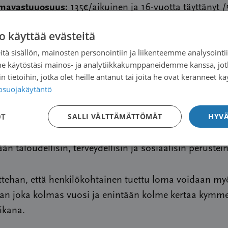
mavastuuosuus:
135€/aikuinen ja 16-vuotta täyttänyt /5
at lomailevat veloituksetta huoltajan kanssa.
o käyttää evästeitä
tä sisällön, mainosten personointiin ja liikenteemme analysoint
hmä:
pienituloiset lapsiperheet, joissa vanhemmalla on
me käytöstäsi mainos- ja analytiikkakumppaneidemme kanssa, jot
pä
 tietoihin, jotka olet heille antanut tai joita he ovat keränneet kä
tosuojakäytäntö
akeminen ei edellytä syöpäyhdistyksen jäsenyyttä.
OT
SALLI VÄLTTÄMÄTTÖMÄT
HYVÄ
mat ovat suunnattuja pienituloisille perheille ja lomat
n taloudellisin, terveydellisin ja sosiaalisin perustein
tehan, että henkilökohtainen tuettu loma voidaan my
aan joka kolmas vuosi ja enintään kolme kertaa kymm
ikana.