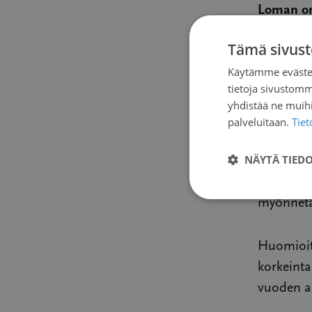
Loman o
16-vuotia
Tämä sivust
Käytämme evästei
Kohdery
tietoja sivustom
ollut syö
yhdistää ne muihin
palveluitaan.
Tie
Lomalle h
NÄYTÄ TIED
Tuetut lo
myönnetää
Huomioit
korkeint
vuoden a