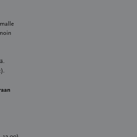
omalle
 noin
ä.
).
raan