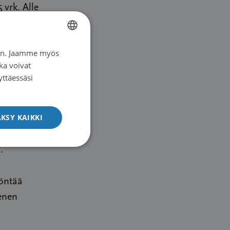
 vrk. Alle
iin. Jaamme myös
FINNISH
 tai on
ka voivat
SWEDISH
yttäessäsi
ENGLISH
KSY KAIKKI
.
öntää
enen