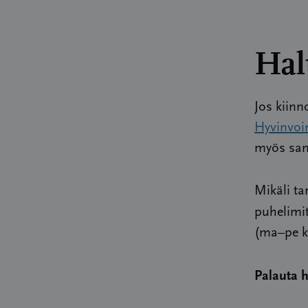
Hal
Jos kiinn
Hyvinvoin
myös samo
Mikäli ta
puhelimi
(ma–pe k
Palauta 