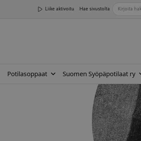
Liike aktivoitu
Hae sivustolta
Potilasoppaat
Suomen Syöpäpotilaat ry