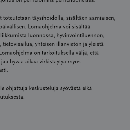
joitus on perhelomilla perhehuoneissa.
t toteutetaan täysihoidolla, sisältäen aamiaisen,
päivällisen. Lomaohjelma voi sisältää
 liikkumista luonnossa, hyvinvointiluennon,
tietovisailua, yhteisen illanvieton ja yleistä
. Lomaohjelma on tarkoituksella väljä, että
e jää hyvää aikaa virkistäytyä myös
sti.
ole ohjattuja keskusteluja syövästä eikä
utuksesta.