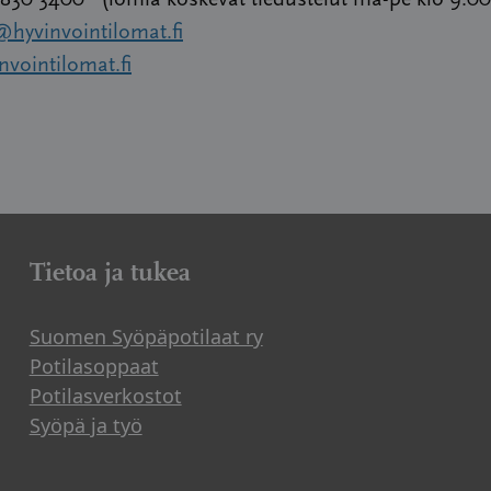
 830 3400 (lomia koskevat tiedustelut ma-pe klo 9.00
@hyvinvointilomat.fi
vointilomat.fi
Tietoa ja tukea
Suomen Syöpäpotilaat ry
Potilasoppaat
Potilasverkostot
Syöpä ja työ