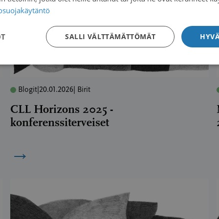
tosuojakäytäntö
OT
SALLI VÄLTTÄMÄTTÖMÄT
HYVÄ
Blogit
|
20.01.2026
| Birit
CLL Horizons 2025 -
konferenssiterveiset
→