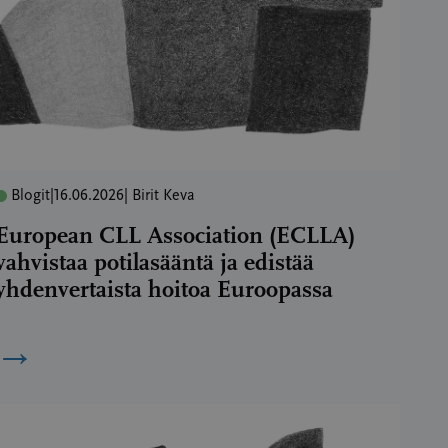
Blogit
|
16.06.2026
| Birit Keva
European CLL Association (ECLLA)
vahvistaa potilasääntä ja edistää
yhdenvertaista hoitoa Euroopassa
→