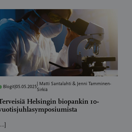
| Matti Santalahti & Jenni Tamminen-
Blogit
|
05.05.2025
Sirkiä
Terveisiä Helsingin biopankin 10-
vuotisjuhlasymposiumista
[…]