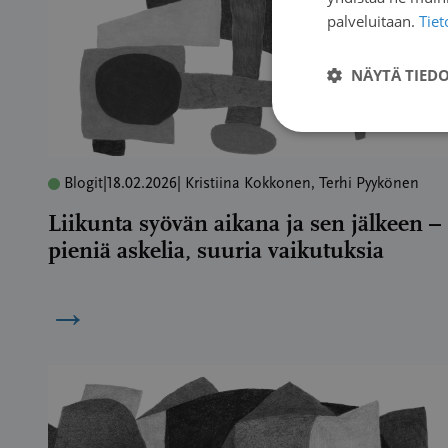
palveluitaan.
Tie
NÄYTÄ TIED
Blogit
|
18.02.2026
| Kristiina Kokkonen, Terhi Pyykönen
Liikunta syövän aikana ja sen jälkeen –
pieniä askelia, suuria vaikutuksia
→