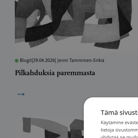
Blogit
|
29.04.2026
| Jenni Tamminen-Sirkiä
Pilkahduksia paremmasta
→
Tämä sivust
Käytämme evästei
tietoja sivustom
yhdistää ne muihin