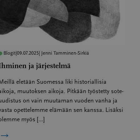
Blogit
|
09.07.2025
| Jenni Tamminen-Sirkiä
Ihminen ja järjestelmä
Meillä eletään Suomessa liki historiallisia
aikoja, muutoksen aikoja. Pitkään työstetty sote-
uudistus on vain muutaman vuoden vanha ja
vasta opettelemme elämään sen kanssa. Lisäksi
olemme myös […]
→