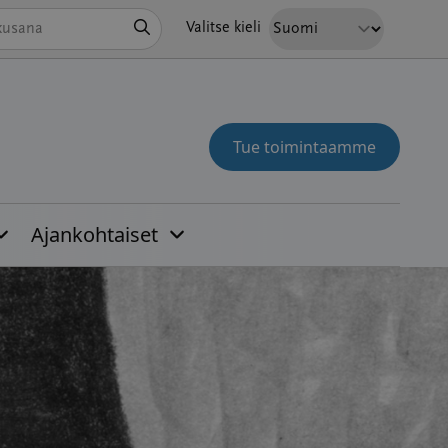
Hae
Valitse kieli
Tue toimintaamme
Ajankohtaiset