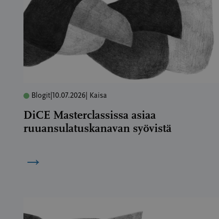
Blogit
|
10.07.2026
| Kaisa
DiCE Masterclassissa asiaa
ruuansulatuskanavan syövistä
→