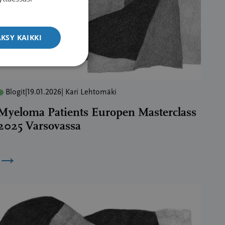
ENGLISH
KSY KAIKKI
Blogit
|
19.01.2026
| Kari Lehtomäki
Myeloma Patients Europen Masterclass
2025 Varsovassa
→