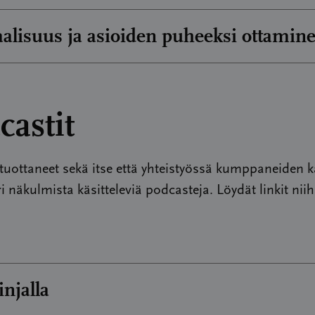
ksuaaliterapeutti Katri Ahola puhuu vakavan sairaude
alisuus ja asioiden puheeksi ottamin
uvan muuttuminen
 tuomasta stigmasta.
ksuaaliterapeutti Katri Ahola puhuu seksuaalisuudesta
an sairauden mukanaan tuoma stigma
puheeksi ottamisesta.
castit
alisuus ja asioiden puheeksi ottaminen
uottaneet sekä itse että yhteistyössä kumppaneiden 
i näkulmista käsitteleviä podcasteja. Löydät linkit niih
injalla