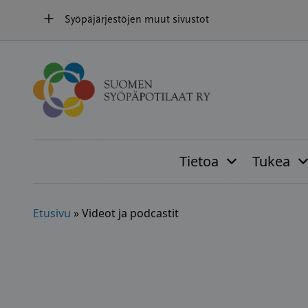
Hyppää
Syöpäjärjestöjen muut sivustot
sisältöön
Tietoa
Tukea
Etusivu
»
Videot ja podcastit