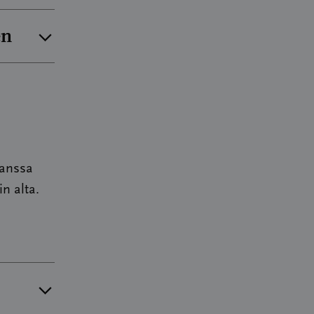
n
en
 ja
kanssa
in alta.