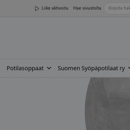
Liike aktivoitu
Hae sivustolta
Potilasoppaat
Suomen Syöpäpotilaat ry