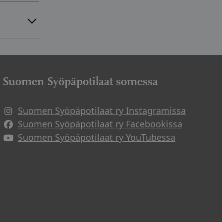
lä
at ry:n
ä -
masta.
tuksia
Suomen Syöpäpotilaat somessa
stin
t
Suomen Syöpäpotilaat ry Instagramissa
Suomen Syöpäpotilaat ry Facebookissa
Suomen Syöpäpotilaat ry YouTubessa