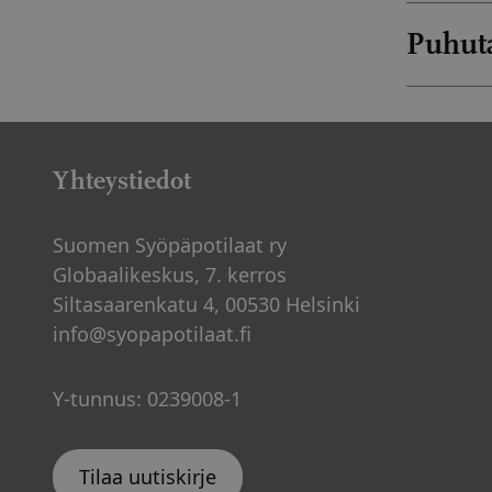
Jaksoissa
Puhuta
edunvalvo
potilasn
Yhteistyö
työntekijä
podcasti
Jaksojen 
Yhteystiedot
Jaksot ov
kuolemast
kautta.
syöpäpoti
Suomen Syöpäpotilaat ry
Globaalikeskus, 7. kerros
Syöpäl
Siltasaarenkatu 4, 00530 Helsinki
Puhut
info@syopapotilaat.fi
Y-tunnus: 0239008-1
Tilaa uutiskirje