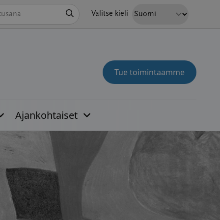
Hae
Valitse kieli
Tue toimintaamme
Ajankohtaiset