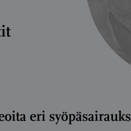
it
eoita eri syöpäsairauks