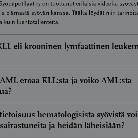
öpäpotilaat ry on tuottanut erilaisia videoita syöväs
ja elämästä syövän kanssa. Täältä löydät niin tarinoit
a kuin luentotallenteita.
LL eli krooninen lymfaattinen leukem
i Ville Varmavuo kertoo kroonisesta lymfaattisesta
AML eroaa KLL:sta ja voiko AML:sta
ta ja sen diagnosoinnista. Videolla käsitellään myös s
ua?
:aa usein hoidetaan ja kuinka hoidot ovat kehittyneet
Video on tuotettu yhteistyössä Abbvien kanssa syysk
i Ville Varmavuo kertoo videolla, miten AML eli akuu
tietoisuus hematologisista syövistä voi
en leukemia eroaa KLL:sta. Hän vastaa myös kysymyk
 sairastuneita ja heidän läheisiään?
:sta parantua. Video on tuotettu yhteistyössä Abbvi
on KLL?
sa 2025.