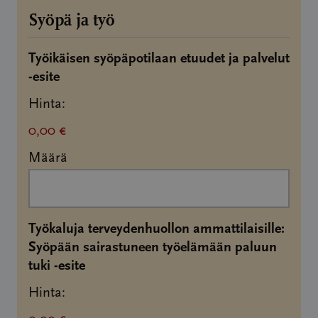
Syöpä ja työ
Työikäisen syöpäpotilaan etuudet ja palvelut
Määrä
-esite
Hinta:
0,00 €
Määrä
Työkaluja terveydenhuollon ammattilaisille:
Syöpään sairastuneen työelämään paluun
Määrä
tuki -esite
Hinta: