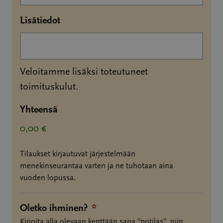
Lisätiedot
Veloitamme lisäksi toteutuneet
toimituskulut.
Yhteensä
0,00 €
Tilaukset kirjautuvat järjestelmään
menekinseurantaa varten ja ne tuhotaan aina
vuoden lopussa.
Oletko ihminen?
*
Kirjoita alla olevaan kenttään sana ”potilas”, niin