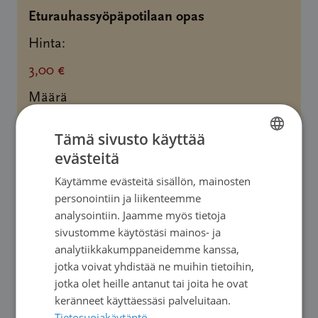
Määrä
Eturauhassyöpäpotilaan opas
Hinta:
3,00 €
Määrä
Tämä sivusto käyttää
evästeitä
FINNISH
Määrä
Gynekologisen syöpäpotilaan opas
Käytämme evästeitä sisällön, mainosten
SWEDISH
Hinta:
personointiin ja liikenteemme
ENGLISH
analysointiin. Jaamme myös tietoja
3,00 €
sivustomme käytöstäsi mainos- ja
analytiikkakumppaneidemme kanssa,
Määrä
jotka voivat yhdistää ne muihin tietoihin,
jotka olet heille antanut tai joita he ovat
keränneet käyttäessäsi palveluitaan.
Tietosuojakäytäntö