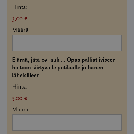
Hinta:
3,00 €
Määrä
Elämä, jätä ovi auki… Opas palliatiiviseen
hoitoon siirtyvälle potilaalle ja hänen
Määrä
läheisilleen
Hinta:
5,00 €
Määrä