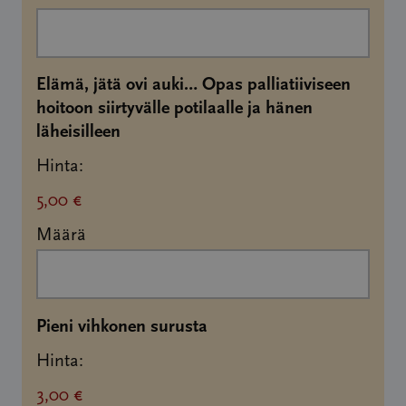
Elämä, jätä ovi auki… Opas palliatiiviseen
hoitoon siirtyvälle potilaalle ja hänen
Määrä
läheisilleen
Hinta:
5,00 €
Määrä
Määrä
Pieni vihkonen surusta
Hinta:
3,00 €