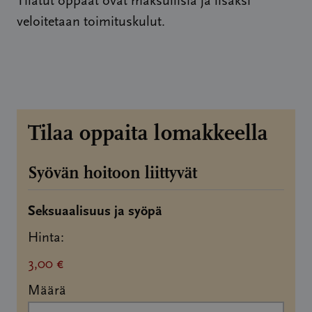
Tilatut oppaat ovat maksullisia ja lisäksi
veloitetaan toimituskulut.
Tilaa oppaita lomakkeella
Syövän hoitoon liittyvät
Määrä
Seksuaalisuus ja syöpä
Hinta:
3,00 €
Määrä