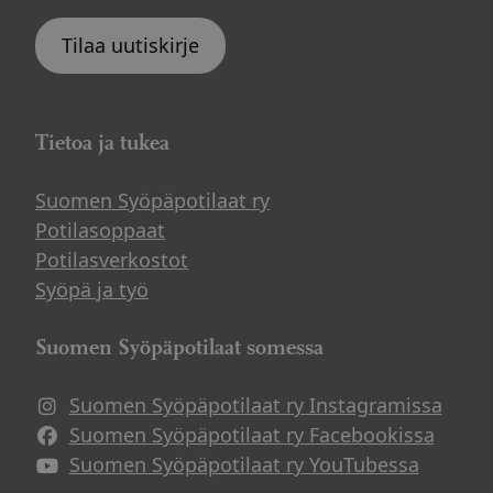
Tilaa uutiskirje
Tietoa ja tukea
Suomen Syöpäpotilaat ry
Potilasoppaat
Potilasverkostot
Syöpä ja työ
Suomen Syöpäpotilaat somessa
Suomen Syöpäpotilaat ry Instagramissa
Suomen Syöpäpotilaat ry Facebookissa
Suomen Syöpäpotilaat ry YouTubessa