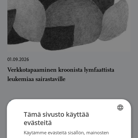
01.09.2026
Verkkotapaaminen kroonista lymfaattista
leukemiaa sairastaville
→
Tämä sivusto käyttää
evästeitä
FINNISH
Käytämme evästeitä sisällön, mainosten
SWEDISH