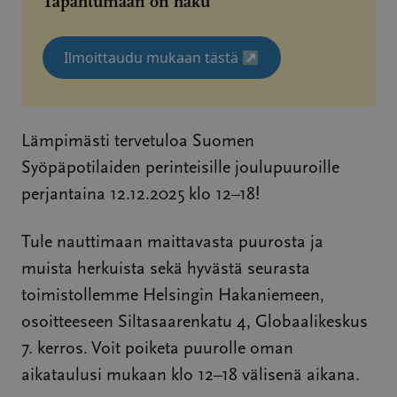
Tapahtumaan on haku
Ilmoittaudu mukaan tästä
↗
Lämpimästi tervetuloa Suomen
Syöpäpotilaiden perinteisille joulupuuroille
perjantaina 12.12.2025 klo 12–18!
Tule nauttimaan maittavasta puurosta ja
muista herkuista sekä hyvästä seurasta
toimistollemme Helsingin Hakaniemeen,
osoitteeseen Siltasaarenkatu 4, Globaalikeskus
7. kerros. Voit poiketa puurolle oman
aikataulusi mukaan klo 12–18 välisenä aikana.