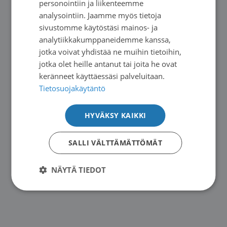
personointiin ja liikenteemme
ENGLISH
analysointiin. Jaamme myös tietoja
sivustomme käytöstäsi mainos- ja
analytiikkakumppaneidemme kanssa,
jotka voivat yhdistää ne muihin tietoihin,
jotka olet heille antanut tai joita he ovat
keränneet käyttäessäsi palveluitaan.
Tietosuojakäytäntö
HYVÄKSY KAIKKI
03.09.2026
SALLI VÄLTTÄMÄTTÖMÄT
EUPATI-opintoryhmä: lääketurva
NÄYTÄ TIEDOT
→