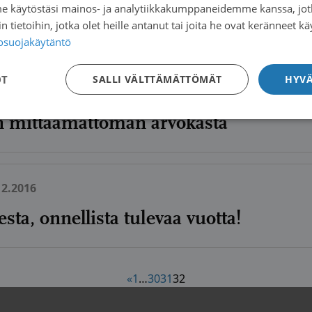
me käytöstäsi mainos- ja analytiikkakumppaneidemme kanssa, jot
si laki kliinisiin lääketutkimuksiin liit
 tietoihin, jotka olet heille antanut tai joita he ovat keränneet kä
tosuojakäytäntö
OT
SALLI VÄLTTÄMÄTTÖMÄT
HYVÄ
02.2017
on mittaamattoman arvokasta
12.2016
sta, onnellista tulevaa vuotta!
«
1
…
30
31
32