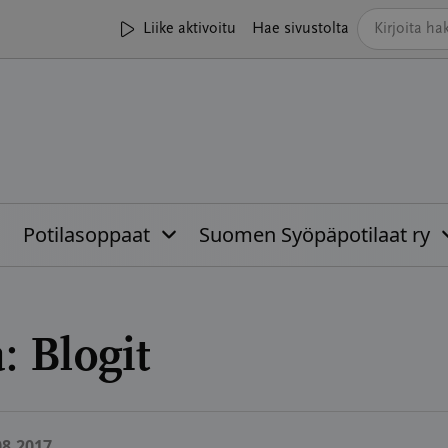
Liike aktivoitu
Hae sivustolta
Potilasoppaat
Suomen Syöpäpotilaat ry
a:
Blogit
08.2017