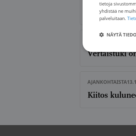
tietoja sivustom
Kehitteillä uu
yhdistää ne muihin
palveluitaan.
Tie
NÄYTÄ TIED
AJANKOHTAISTA
08.
Vertaistuki 
AJANKOHTAISTA
13.
Kiitos kulunee
Artikkelien