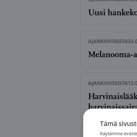
Uusi hankekoo
AJANKOHTAISTA
23.
Melanooma-ai
AJANKOHTAISTA
12.
Harvinaislääk
harvinaissair
Tämä sivust
Käytämme evästei
AJANKOHTAISTA
05.