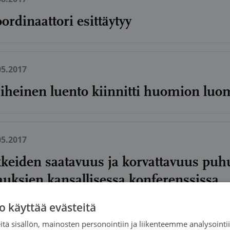
rdinaattori esittäytyy
05.2017
heinen luento kiinnitti huomion luo
05.2017
keiden saatavuus ja korvattavuus puhu
auksien kansallisessa konferenssissa
o käyttää evästeitä
tä sisällön, mainosten personointiin ja liikenteemme analysoint
05.2017