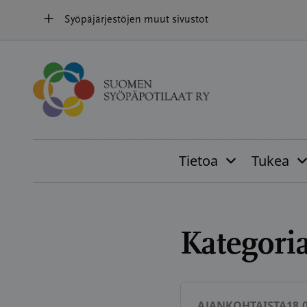
Hyppää
Syöpäjärjestöjen muut sivustot
sisältöön
Tietoa
Tukea
Kategori
AJANKOHTAISTA
18.