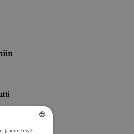
miin
tti
iin. Jaamme myös
FINNISH