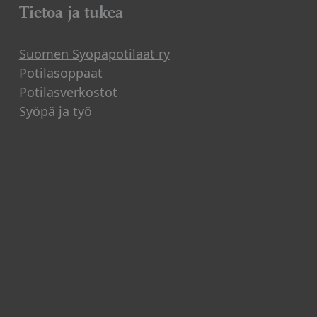
Tietoa ja tukea
Suomen Syöpäpotilaat ry
Potilasoppaat
Potilasverkostot
Syöpä ja työ