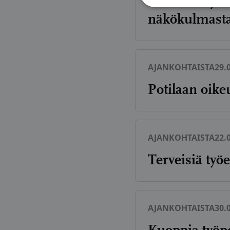
Terveisiä työ
näkökulmast
AJANKOHTAISTA
29.
Potilaan oike
AJANKOHTAISTA
22.
Terveisiä työe
AJANKOHTAISTA
30.