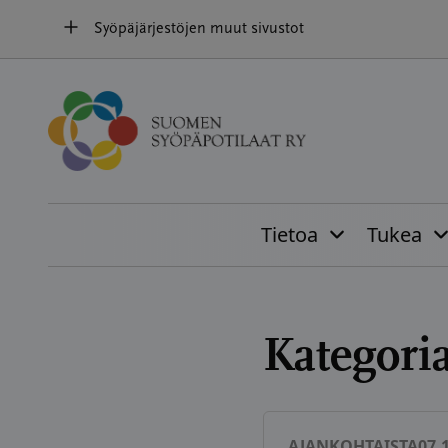
Hyppää
Syöpäjärjestöjen muut sivustot
sisältöön
Tietoa
Tukea
Kategori
AJANKOHTAISTA
07.