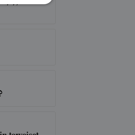
viytyjän
?