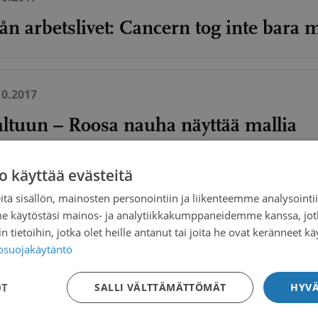
ån arbetslivet: Cancern tog inte bara m
10.2017
ltuun – Roosa nauha näyttää mallia
o käyttää evästeitä
10.2017
tä sisällön, mainosten personointiin ja liikenteemme analysoint
me käytöstäsi mainos- ja analytiikkakumppaneidemme kanssa, jot
elämästä: Lentoon!
 tietoihin, jotka olet heille antanut tai joita he ovat keränneet kä
tosuojakäytäntö
OT
SALLI VÄLTTÄMÄTTÖMÄT
HYVÄ
10.2017