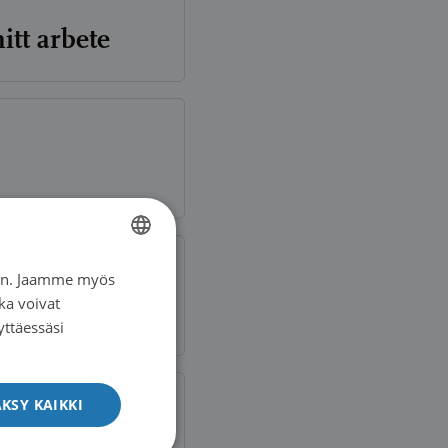
itt arbete
iin. Jaamme myös
FINNISH
ka voivat
SWEDISH
yttäessäsi
ENGLISH
KSY KAIKKI