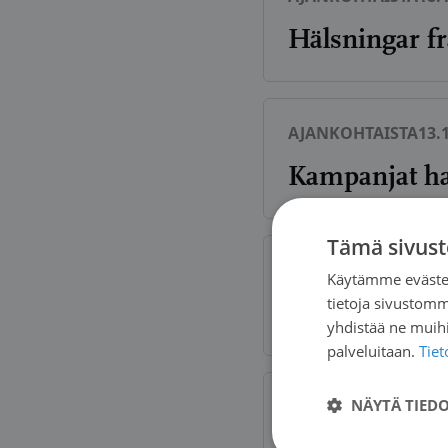
Hälsningar fr
AJANKOHTAISTA
13.
Kampanjat ha
Tämä sivust
AJANKOHTAISTA
11.
Käytämme evästei
tietoja sivustom
Terveisiä työ
yhdistää ne muihin
palveluitaan.
Tie
NÄYTÄ TIED
AJANKOHTAISTA
05.