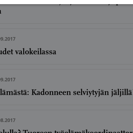
elämästä: Elämää ja työelämää syöpäsel
a
09.2017
udet valokeilassa
09.2017
lämästä: Kadonneen selviytyjän jäljillä
08.2017