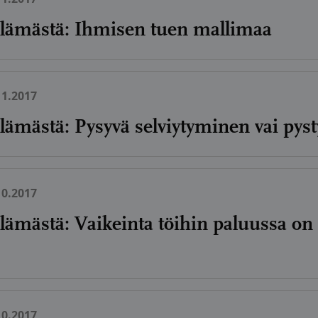
öelämästä: Ihmisen tuen mallimaa
11.2017
elämästä: Pysyvä selviytyminen vai pys
10.2017
elämästä: Vaikeinta töihin paluussa o
10.2017