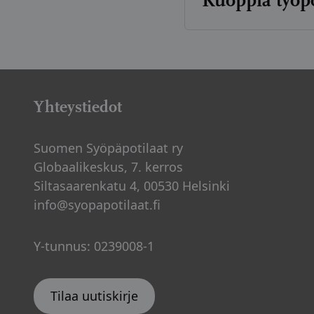
Kuoppia työpo
Artikkelien
sivutus
Yhteystiedot
Suomen Syöpäpotilaat ry
Globaalikeskus, 7. kerros
Siltasaarenkatu 4, 00530 Helsinki
info@syopapotilaat.fi
Y-tunnus: 0239008-1
Tilaa uutiskirje