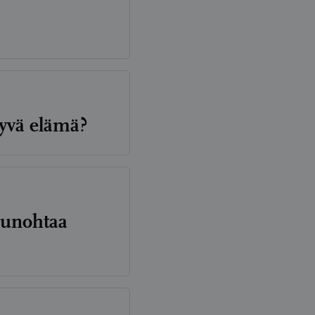
tyvä elämä?
n unohtaa