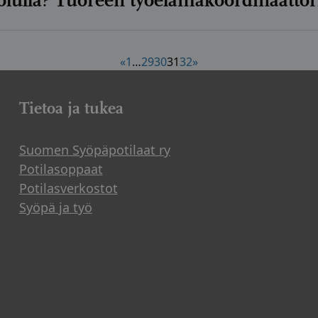
lulla? Tuoreen työelämäkoordinaattori
«
1
…
29
30
31
32
»
Tietoa ja tukea
Suomen Syöpäpotilaat ry
Potilasoppaat
Potilasverkostot
Syöpä ja työ