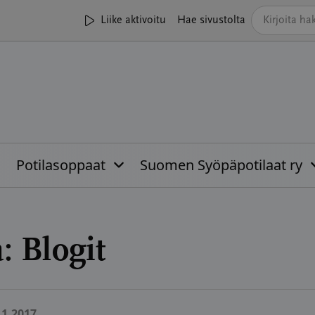
Liike aktivoitu
Hae sivustolta
Potilasoppaat
Suomen Syöpäpotilaat ry
a:
Blogit
11.2017