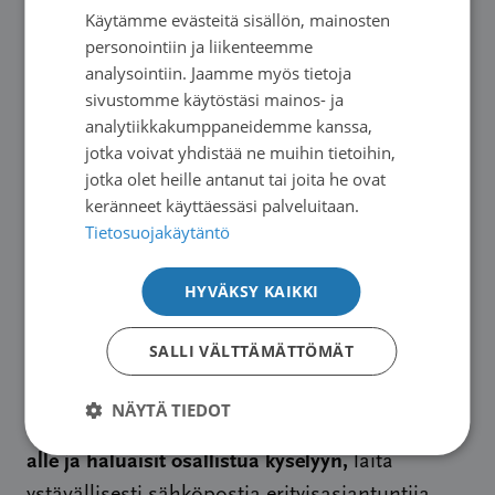
Käytämme evästeitä sisällön, mainosten
antaa joko sairaalassa infuusiona (tiputuksena)
SWEDISH
personointiin ja liikenteemme
K
ysely koskee
laskimoon tai injektiona ihon alle.
ENGLISH
analysointiin. Jaamme myös tietoja
ainoastaan injektiona ihon alle annettavaa
sivustomme käytöstäsi mainos- ja
analytiikkakumppaneidemme kanssa,
lääkettä ja kyselyyn voivat vastata myeloomaa
jotka voivat yhdistää ne muihin tietoihin,
sairastavat sekä heidän läheisensä.
jotka olet heille antanut tai joita he ovat
keränneet käyttäessäsi palveluitaan.
Vastaamalla kyselyyn autat meitä nostamaan
Tietosuojakäytäntö
Vastausaikaa on
keskeiset asiat näkyviksi.
sunnuntaihin 15.1.2023 asti
HYVÄKSY KAIKKI
ja vastaaminen
kestää noin 5-10 minuuttia. Kyselylinkkiä on
SALLI VÄLTTÄMÄTTÖMÄT
Jos lääkäri
jaettu SSP:n myeloomaverkostossa.
on määrännyt sinulle tai läheisellesi
NÄYTÄ TIEDOT
daratumumabin pistettäväksi injektiona ihon
alle ja haluaisit osallistua kyselyyn,
laita