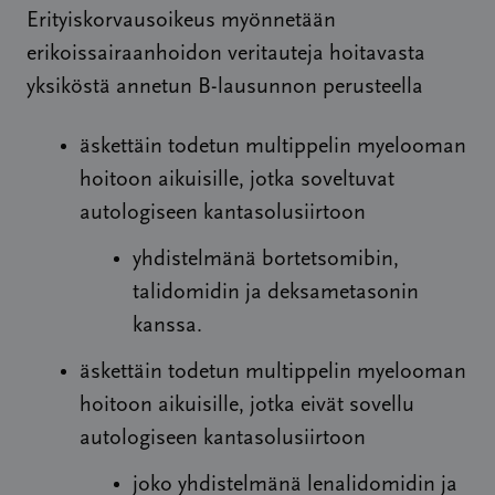
Erityiskorvausoikeus myönnetään
erikoissairaanhoidon veritauteja hoitavasta
yksiköstä annetun B-lausunnon perusteella
äskettäin todetun multippelin myelooman
hoitoon aikuisille, jotka soveltuvat
autologiseen kantasolusiirtoon
yhdistelmänä bortetsomibin,
talidomidin ja deksametasonin
kanssa.
äskettäin todetun multippelin myelooman
hoitoon aikuisille, jotka eivät sovellu
autologiseen kantasolusiirtoon
joko yhdistelmänä lenalidomidin ja