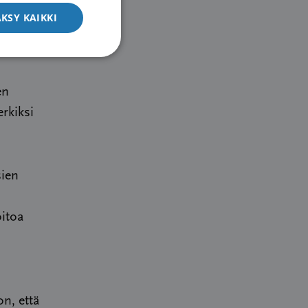
ään
KSY KAIKKI
en
rkiksi
sien
itoa
on, että