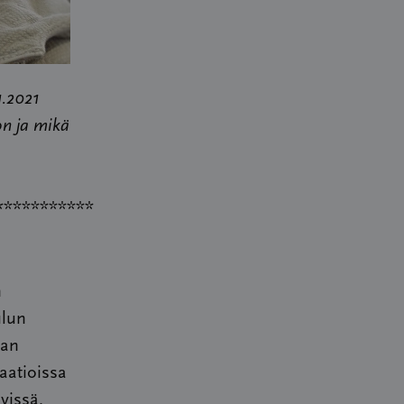
1.2021
on ja mikä
***********
n
ulun
kan
aatioissa
vissä.