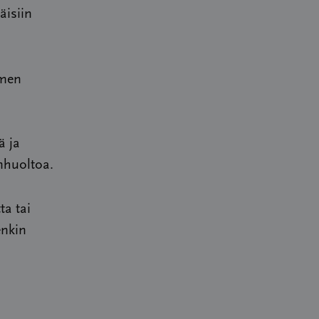
äisiin
omen
ä ja
nhuoltoa.
a tai
enkin