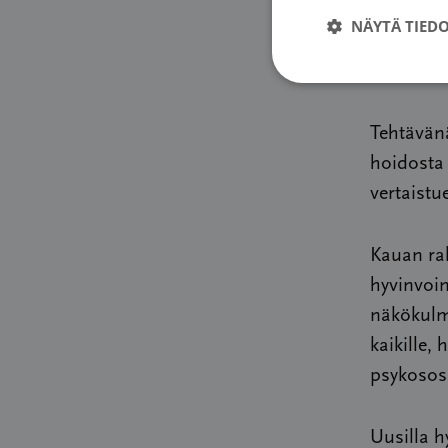
Yhdistyks
NÄYTÄ TIED
syöpäpot
päätöksen
Tehtävän
hoidosta 
vertaist
Kauan ra
hyvinvoi
näkökulm
kaikille,
psykososi
Uusilla h