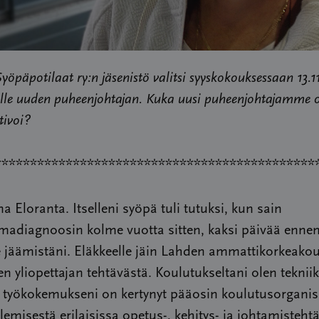
öpäpotilaat ry:n jäsenistö valitsi syyskokouksessaan 13.1
elle uuden puheenjohtajan. Kuka uusi puheenjohtajamme 
ivoi?
*********************************************
a Eloranta. Itselleni syöpä tuli tutuksi, kun sain
adiagnoosin kolme vuotta sitten, kaksi päivää enne
e jäämistäni. Eläkkeelle jäin Lahden ammattikorkeako
n yliopettajan tehtävästä. Koulutukseltani olen teknii
a työkokemukseni on kertynyt pääosin koulutusorganis
lemisestä erilaisissa opetus-, kehitys- ja johtamistehtä