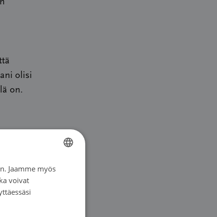
en
ttä
ni olisi
lä on.
iin. Jaamme myös
FINNISH
ka voivat
SWEDISH
yttäessäsi
 kaikkien
ENGLISH
 vuotta.