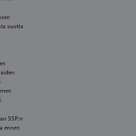
ksen
sta vuotta
en
laiden
ä
uomen
.
tan SSP:n
sa ennen