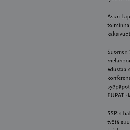
Asun Lap
toiminnas
kaksivuo
Suomen S
melanoom
edustaa 
konferen
syöpäpot
EUPATI-ko
SSP:n ha
työtä suu