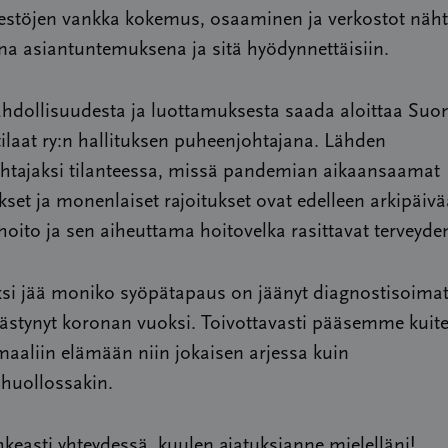
estöjen vankka kokemus, osaaminen ja verkostot näht
a asiantuntemuksena ja sitä hyödynnettäisiin.
ahdollisuudesta ja luottamuksesta saada aloittaa Su
laat ry:n hallituksen puheenjohtajana. Lähden
htajaksi tilanteessa, missä pandemian aikaansaamat
set ja monenlaiset rajoitukset ovat edelleen arkipäivä
oito ja sen aiheuttama hoitovelka rasittavat terveyde
si jää moniko syöpätapaus on jäänyt diagnostisoimatt
västynyt koronan vuoksi. Toivottavasti pääsemme kuit
aaliin elämään niin jokaisen arjessa kuin
nhuollossakin.
keasti yhteydessä, kuulen ajatuksianne mielelläni!