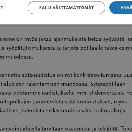
en tehtävänä on vaikuttaa terveydenhuoltojärjestelm
OT
SALLI VÄLTTÄMÄTTÖMÄT
HYVÄ
ilaan näkökulmasta ja välittää potilaan kokemukset
tekijöille.
ämme on myös jakaa ajanmukaista tietoa syövästä, s
ja syöpätutkimuksesta ja tarjota potilaalle tukea esime
uen muodossa.
kennettu sote-uudistus on nyt konkretisoitumassa uu
ntialueiden rakentamisen muodossa. Syöpäpotilaan
asta odotamme uudistukselta mm. yhdenvertaista ho
 hoitopolkujen paranemista sekä kuntoutuksen, myös
aalisen, tulemista selkeämmin osaksi hoitopolkuja.
yvinvointialueilla tarvitaan osaamista ja tekijöitä. Toiv