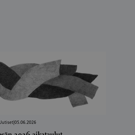
Uutiset
|
05.06.2026
esän 2026 aikataulut