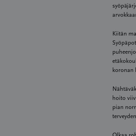
syöpäjärj
arvokkaan
Kiitän m
Syöpäpoti
puheenjo
etäkokouk
koronan h
Nähtäväk
hoito vii
pian norm
terveyde
Olkaa roh