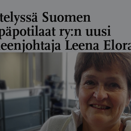
ttelyssä Suomen
päpotilaat ry:n uusi
eenjohtaja Leena Elor