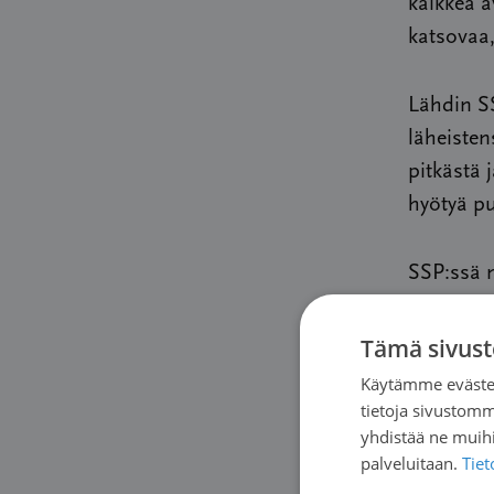
kaikkea a
katsovaa,
Lähdin S
läheisten
pitkästä 
hyötyä pu
SSP:ssä 
toiminnan
tulevaisu
Tämä sivust
syöpäjärj
Käytämme evästei
tietoja sivustom
yhdistää ne muihin
Suomen Sy
palveluitaan.
Tie
syöpäpoti