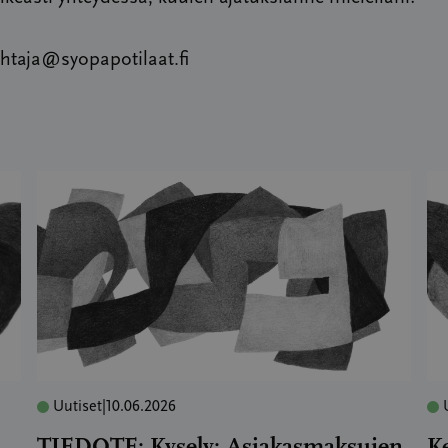
htaja@syopapotilaat.fi
Uutiset
|
10.06.2026
TIEDOTE: Kysely: Asiakasmaksujen
K