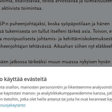
vointa, osallistavaa, toista arvostavaa ja tulevaisuute
 aktiivista toimintaa.
SP:n puheenjohtajaksi, koska syöpäpotilaan ja hänen
sä tukemisesta on tullut itselleni tärkeä asia. Toivon, e
ja monipuolisesta johtamis- ja kehittämiskokemuksesta
heenjohtajan tehtävässä. Aikaahan siihen nyt eläkkeel
näen jatkossa tärkeäksi muun muassa nykyisen hyvän
 ylläpitämisen ja edelleen kehittämisen sekä SSP:n
uden varmistamisen ja roolin kirkastamisen
o käyttää evästeitä
estökentässä.
tä sisällön, mainosten personointiin ja liikenteemme analysoint
me käytöstäsi mainos- ja analytiikkakumppaneidemme kanssa, jot
 tietoihin, jotka olet heille antanut tai joita he ovat keränneet kä
öpäpotilaat on tehnyt tärkeää ja pitkäjänteistä työtä
tosuojakäytäntö
laiden hyväksi potilaan hoitopolun eri vaiheissa jo 50