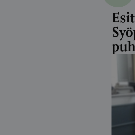
Esi
Syö
puh