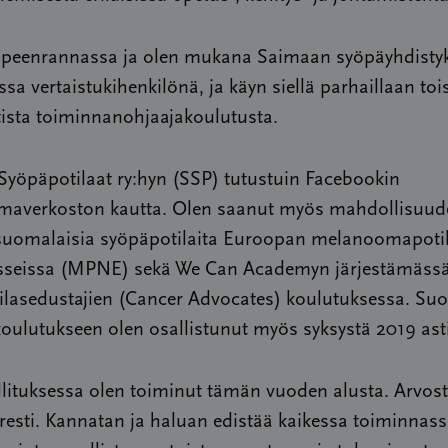
peenrannassa ja olen mukana Saimaan syöpäyhdisty
sa vertaistukihenkilönä, ja käyn siellä parhaillaan toi
tista toiminnanohjaajakoulutusta.
yöpäpotilaat ry:hyn (SSP) tutustuin Facebookin
averkoston kautta. Olen saanut myös mahdollisuud
suomalaisia syöpäpotilaita Euroopan melanoomapoti
sseissa (MPNE) sekä We Can Academyn järjestämäss
ilasedustajien (Cancer Advocates) koulutuksessa. S
ulutukseen olen osallistunut myös syksystä 2019 asti
llituksessa olen toiminut tämän vuoden alusta. Arvos
resti. Kannatan ja haluan edistää kaikessa toiminnas