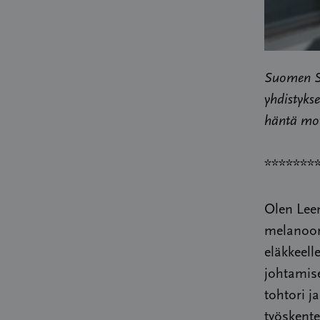
Suomen Sy
yhdistyks
häntä mot
*******
Olen Leen
melanoom
eläkkeell
johtamise
tohtori j
työskente