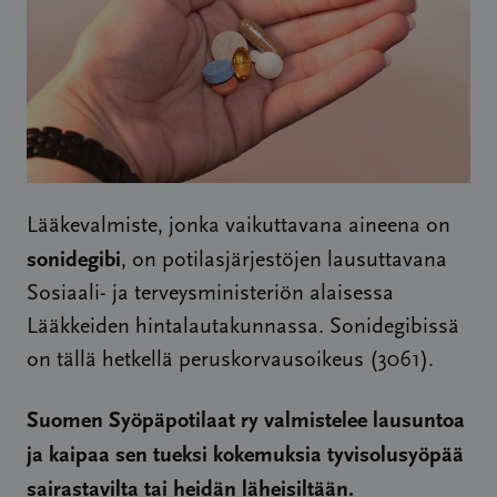
Lääkevalmiste, jonka vaikuttavana aineena on
sonidegibi
, on potilasjärjestöjen lausuttavana
Sosiaali- ja terveysministeriön alaisessa
Lääkkeiden hintalautakunnassa. Sonidegibissä
on tällä hetkellä peruskorvausoikeus (3061).
Suomen Syöpäpotilaat ry valmistelee lausuntoa
ja kaipaa sen tueksi kokemuksia tyvisolusyöpää
sairastavilta tai heidän läheisiltään.