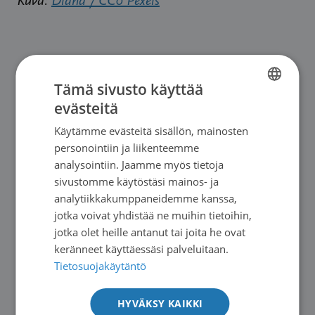
Kuva:
Diana / CC0 Pexels
Tämä sivusto käyttää
evästeitä
FINNISH
Käytämme evästeitä sisällön, mainosten
SWEDISH
personointiin ja liikenteemme
ENGLISH
analysointiin. Jaamme myös tietoja
sivustomme käytöstäsi mainos- ja
analytiikkakumppaneidemme kanssa,
jotka voivat yhdistää ne muihin tietoihin,
jotka olet heille antanut tai joita he ovat
Uutiset
|
11.06.2026
keränneet käyttäessäsi palveluitaan.
Potilasopasvalikoima päivittyy
Tietosuojakäytäntö
→
HYVÄKSY KAIKKI