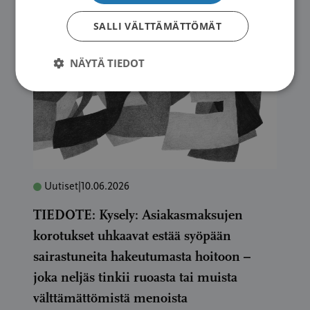
SALLI VÄLTTÄMÄTTÖMÄT
NÄYTÄ TIEDOT
Uutiset
|
10.06.2026
TIEDOTE: Kysely: Asiakasmaksujen
korotukset uhkaavat estää syöpään
sairastuneita hakeutumasta hoitoon –
joka neljäs tinkii ruoasta tai muista
välttämättömistä menoista