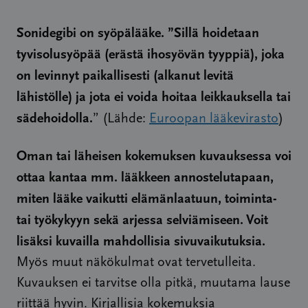
Sonidegibi on syöpälääke. ”Sillä hoidetaan
tyvisolusyöpää (erästä ihosyövän tyyppiä), joka
on levinnyt paikallisesti (alkanut levitä
lähistölle) ja jota ei voida hoitaa leikkauksella tai
sädehoidolla.
” (Lähde:
Euroopan lääkevirasto
)
Oman tai läheisen kokemuksen kuvauksessa voi
ottaa kantaa mm. lääkkeen annostelutapaan,
miten lääke vaikutti elämänlaatuun, toiminta-
tai työkykyyn sekä arjessa selviämiseen. Voit
lisäksi kuvailla mahdollisia sivuvaikutuksia.
Myös muut näkökulmat ovat tervetulleita.
Kuvauksen ei tarvitse olla pitkä, muutama lause
riittää hyvin. Kirjallisia kokemuksia