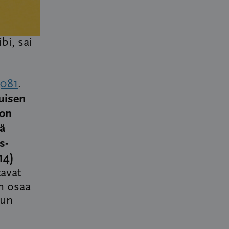
bi, sai
3081
.
luisen
 on
iä
s-
14)
tavat
n osaa
kun