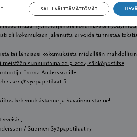
 vuoksi kerro kuvauksessa liittyykö kokemus pelkästä
OT
SALLI VÄLTTÄMÄTTÖMÄT
HYVÄ
iin vai muuhun hoitoon. Kuvauksen ei tarvitse olla pit
ause riittää hyvin. Kirjallisia kokemuksia hyödynnet
ti eli kokemuksen jakanutta ei voida tunnistaa tekstis
ista tai läheisesi kokemuksista mielellään mahdolli
iimeistään sunnuntaina 22.9.2024 sähköpostitse
iantuntija Emma Anderssonille:
ersson@syopapotilaat.fi.
iitos kokemuksistanne ja havainnoistanne!
terveisin,
ersson / Suomen Syöpäpotilaat ry