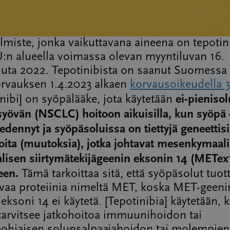
lmiste, jonka vaikuttavana aineena on tepotini
:n alueella voimassa olevan myyntiluvan 16.
uta 2022. Tepotinibista on saanut Suomessa
rvauksen 1.4.2023 alkaen
korvausoikeudella 
ei-pieniso
inibi] on syöpälääke, jota käytetään
yövän (NSCLC) hoitoon aikuisilla, kun syöpä
 edennyt ja syöpäsoluissa on tiettyjä geneettis
oita (muutoksia), jotka johtavat mesenkymaali
aalisen siirtymätekijägeenin eksonin 14 (METex
een.
Tämä tarkoittaa sitä, että syöpäsolut tuot
vaa proteiinia nimeltä MET, koska MET-geeni
eksoni 14 ei käytetä. [Tepotinibia] käytetään, 
 tarvitsee jatkohoitoa immuunihoidon tai
pohjaisen solunsalpaajahoidon tai molempien