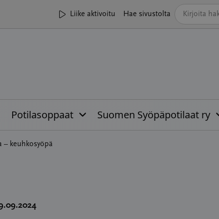
Liike aktivoitu
Hae sivustolta
Potilasoppaat
Suomen Syöpäpotilaat ry
ta – keuhkosyöpä
09.09.2024