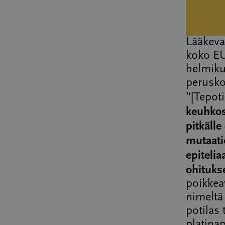
Lääkeva
koko EU
helmiku
perusko
”[Tepot
keuhkos
pitkälle
mutaati
epiteli
ohituks
poikkea
nimeltä 
potilas
platina