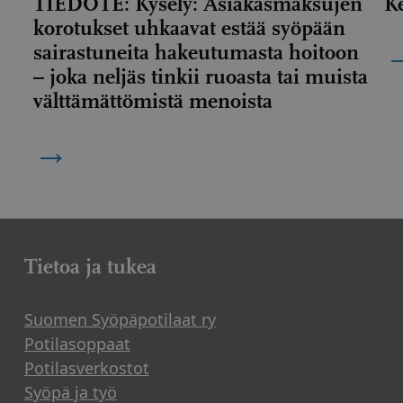
TIEDOTE: Kysely: Asiakasmaksujen
K
korotukset uhkaavat estää syöpään
sairastuneita hakeutumasta hoitoon
– joka neljäs tinkii ruoasta tai muista
välttämättömistä menoista
→
Tietoa ja tukea
Suomen Syöpäpotilaat ry
Potilasoppaat
Potilasverkostot
Syöpä ja työ