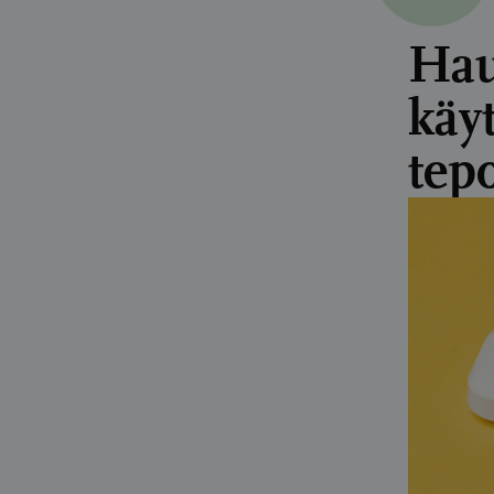
Hau
käy
tep