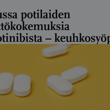
ssa potilaiden
ttökokemuksia
otinibista – keuhkosyö