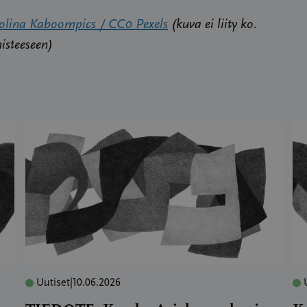
olina Kaboompics / CC0 Pexels
(kuva ei liity ko.
isteeseen)
Uutiset
|
10.06.2026