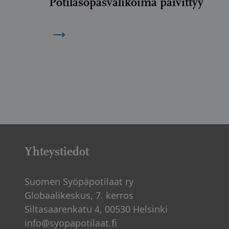
Potilasopasvalikoima päivittyy
→
Yhteystiedot
Suomen Syöpäpotilaat ry
Globaalikeskus, 7. kerros
Siltasaarenkatu 4, 00530 Helsinki
info@syopapotilaat.fi