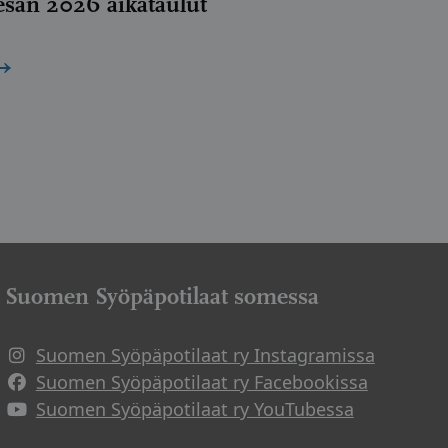
esän 2026 aikataulut
→
Suomen Syöpäpotilaat somessa
Suomen Syöpäpotilaat ry Instagramissa
Suomen Syöpäpotilaat ry Facebookissa
Suomen Syöpäpotilaat ry YouTubessa