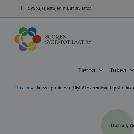
Hyppää
Syöpäjärjestöjen muut sivustot
sisältöön
Tietoa
Tukea
Etusivu
»
Haussa potilaiden käyttökokemuksia tepotinibis
Uutiset
, 