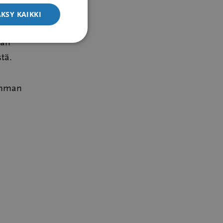
än
KSY KAIKKI
kä,
ään
tä.
simman