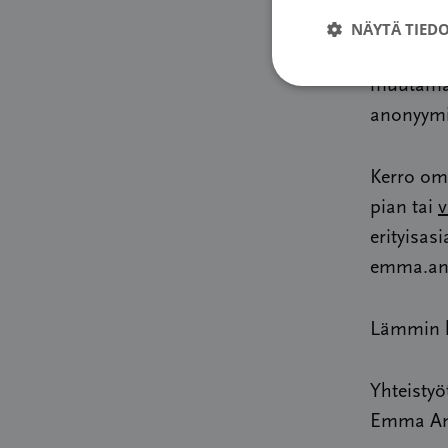
Selkeyden
NÄYTÄ TIED
tepotinib
muutama l
anonyymis
Kerro om
pian tai
v
erityisas
emma.and
Lämmin k
Yhteistyö
Emma And