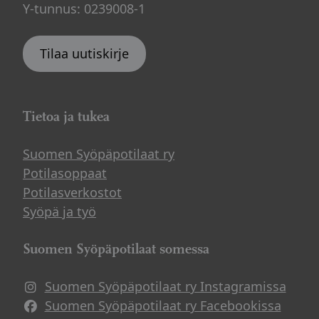
Y-tunnus: 0239008-1
Tilaa uutiskirje
Tietoa ja tukea
Suomen Syöpäpotilaat ry
Potilasoppaat
Potilasverkostot
Syöpä ja työ
Suomen Syöpäpotilaat somessa
Suomen Syöpäpotilaat ry Instagramissa
Suomen Syöpäpotilaat ry Facebookissa