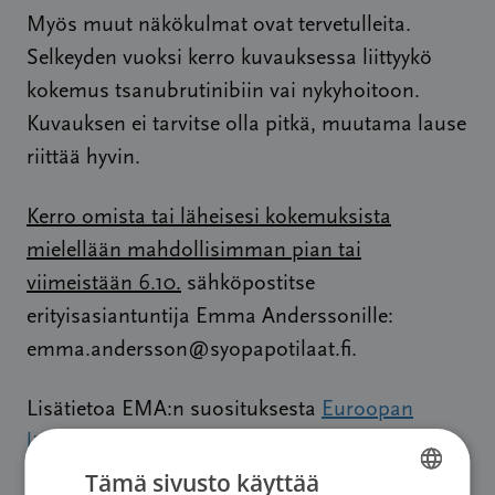
Myös muut näkökulmat ovat tervetulleita.
Selkeyden vuoksi kerro kuvauksessa liittyykö
kokemus tsanubrutinibiin vai nykyhoitoon.
Kuvauksen ei tarvitse olla pitkä, muutama lause
riittää hyvin.
Kerro omista tai läheisesi kokemuksista
mielellään mahdollisimman pian tai
viimeistään 6.10.
sähköpostitse
erityisasiantuntija Emma Anderssonille:
emma.andersson@syopapotilaat.fi.
Lisätietoa EMA:n suosituksesta
Euroopan
lääkeviraston sivuilla
(suomeksi).
Tämä sivusto käyttää