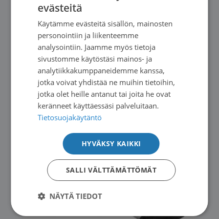
Lämmin kiitos kokemuksistanne ja
evästeitä
FINNISH
havainnoistanne!
Käytämme evästeitä sisällön, mainosten
SWEDISH
personointiin ja liikenteemme
ENGLISH
Yhteistyöterveisin,
analysointiin. Jaamme myös tietoja
sivustomme käytöstäsi mainos- ja
Emma Andersson / Suomen Syöpäpotilaat ry
analytiikkakumppaneidemme kanssa,
jotka voivat yhdistää ne muihin tietoihin,
Kuva: iStock (kuva ei liity lääkevalmisteeseen)
jotka olet heille antanut tai joita he ovat
keränneet käyttäessäsi palveluitaan.
Tietosuojakäytäntö
HYVÄKSY KAIKKI
SALLI VÄLTTÄMÄTTÖMÄT
NÄYTÄ TIEDOT