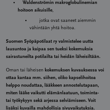
Waldenströmin makroglobulinemian
hoitoon aikuisille
,
jotka ovat saaneet aiemmin
vähintään yhtä hoitoa.
Suomen Syöpäpotilaat ry valmistelee uutta
lausuntoa ja kaipaa sen tueksi kokemuksia
sairastuneilta potilailta tai heidän läheisiltään.
kokemuksen kuvauksessa voi
Oman tai läheisen
ottaa kantaa mm. siihen, oliko kapselihoitoa
helppo noudattaa, lääkkeen annostelutapaan,
miten lääke vaikutti elämänlaatuun, toiminta-
tai työkykyyn sekä arjessa selviämiseen. Voit
lisäksi kuvailla mahdollisia sivuvaikutuksia.