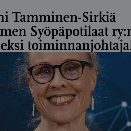
ni Tamminen-Sirkiä
men Syöpäpotilaat ry:
eksi toiminnanjohtaja