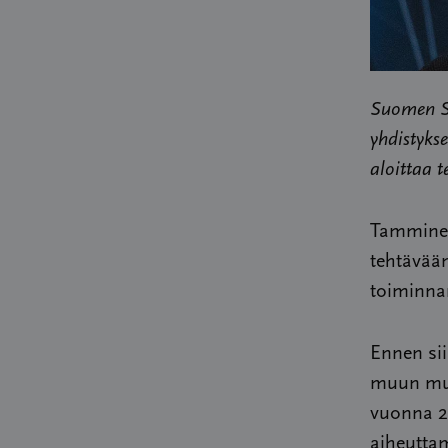
Suomen Sy
yhdistyks
aloittaa 
Tamminen
tehtävään
toiminna
Ennen si
muun muas
vuonna 20
aiheutta