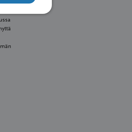
uussa
nyttä
semän