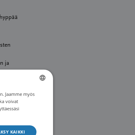
 hyppää
isten
n ja
iin. Jaamme myös
FINNISH
ka voivat
SWEDISH
yttäessäsi
en
ENGLISH
hoitoa ja
KSY KAIKKI