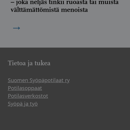
– joka neljäs tinkii ruoasta tai muista
välttämättömistä menoista
→
Tietoa ja tukea
Suomen Syöpäpotilaat ry
Potilasoppaat
Potilasverkostot
Syöpä ja työ