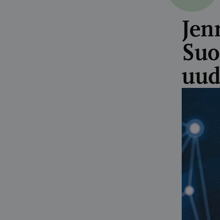
Jen
Suo
uud