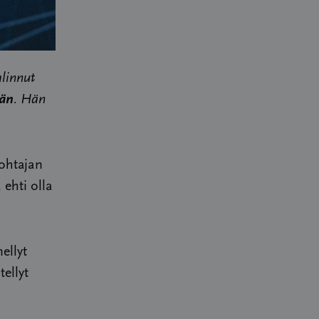
linnut
iän
. Hän
ohtajan
ehti olla
ellyt
ellyt