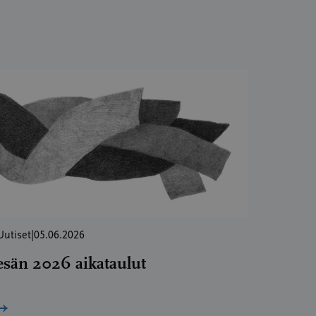
Uutiset
|
05.06.2026
esän 2026 aikataulut
→