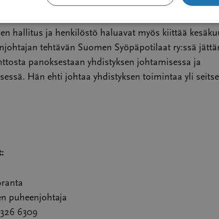
aiselle suomalaiselle syöpäpotilaalle.”
en hallitus ja henkilöstö haluavat myös kiittää kesäk
johtajan tehtävän Suomen Syöpäpotilaat ry:ssä jättä
ttosta panoksestaan yhdistyksen johtamisessa ja
sessä. Hän ehti johtaa yhdistyksen toimintaa yli seit
t:
oranta
en puheenjohtaja
 326 6309