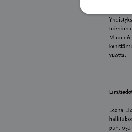
tukea jok
Yhdistyks
toiminnan
Minna An
kehittämi
vuotta.
Lisätiedo
Leena El
hallituks
puh. 050