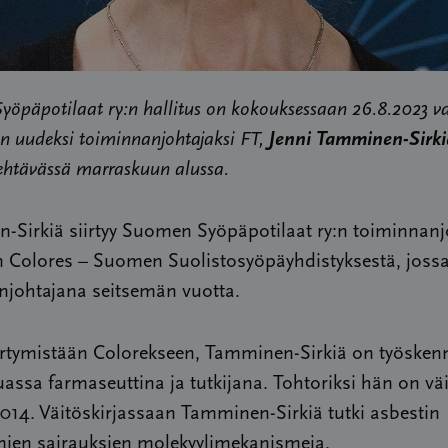
öpäpotilaat ry:n hallitus on kokouksessaan 26.8.2023 va
en uudeksi toiminnanjohtajaksi FT,
Jenni Tamminen-Sirk
tehtävässä marraskuun alussa.
-Sirkiä siirtyy Suomen Syöpäpotilaat ry:n toiminnanj
 Colores – Suomen Suolistosyöpäyhdistyksestä, jossa 
njohtajana seitsemän vuotta.
irtymistään Colorekseen, Tamminen-Sirkiä on työskenn
sa farmaseuttina ja tutkijana. Tohtoriksi hän on väit
14. Väitöskirjassaan Tamminen-Sirkiä tutki asbestin
mien sairauksien molekyylimekanismeja.