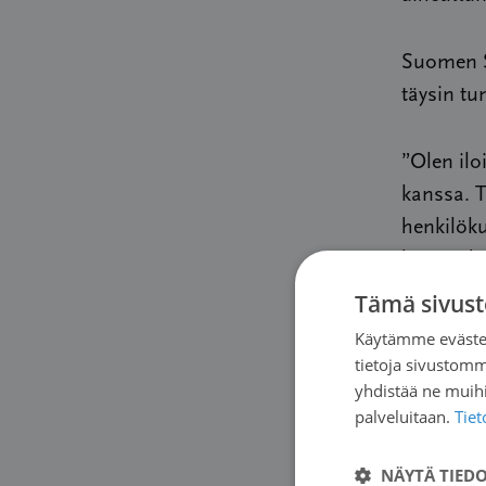
Suomen S
täysin t
”Olen ilo
kanssa. T
henkilöku
hyvän yht
Tämä sivust
Myös yhte
Käytämme evästei
tietoja sivustom
yhdistää ne muihin
”Tulevai
palveluitaan.
Tie
avoimella
kuulumine
NÄYTÄ TIED