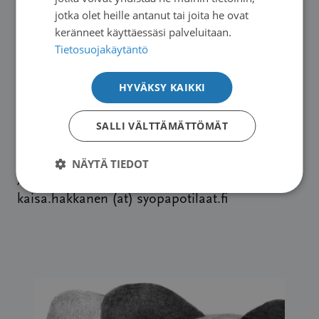
Kirjoituksen otsikko”, viestin leipätekstiin
jotka olet heille antanut tai joita he ovat
keränneet käyttäessäsi palveluitaan.
osallistujan nimi sekä yhteystiedot (sähköposti,
Tietosuojakäytäntö
puhelinnumero ja osoitetiedot).
HYVÄKSY KAIKKI
Intoa kirjoittamiseen!
SALLI VÄLTTÄMÄTTÖMÄT
Lisätietoja
NÄYTÄ TIEDOT
Juhlavuoden koordinaattori Kaisa Häkkänen:
kaisa.hakkanen (at) syopapotilaat.fi