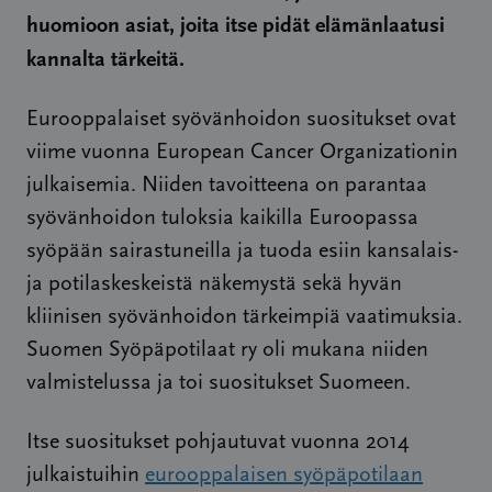
huomioon asiat, joita itse pidät elämänlaatusi
kannalta tärkeitä.
Eurooppalaiset syövänhoidon suositukset ovat
viime vuonna European Cancer Organizationin
julkaisemia. Niiden tavoitteena on parantaa
syövänhoidon tuloksia kaikilla Euroopassa
syöpään sairastuneilla ja tuoda esiin kansalais-
ja potilaskeskeistä näkemystä sekä hyvän
kliinisen syövänhoidon tärkeimpiä vaatimuksia.
Suomen Syöpäpotilaat ry oli mukana niiden
valmistelussa ja toi suositukset Suomeen.
Itse suositukset pohjautuvat vuonna 2014
julkaistuihin
eurooppalaisen syöpäpotilaan