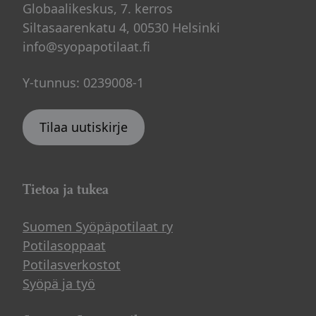
Globaalikeskus, 7. kerros
Siltasaarenkatu 4, 00530 Helsinki
info@syopapotilaat.fi
Y-tunnus: 0239008-1
Tilaa uutiskirje
Tietoa ja tukea
Suomen Syöpäpotilaat ry
Potilasoppaat
Potilasverkostot
Syöpä ja työ