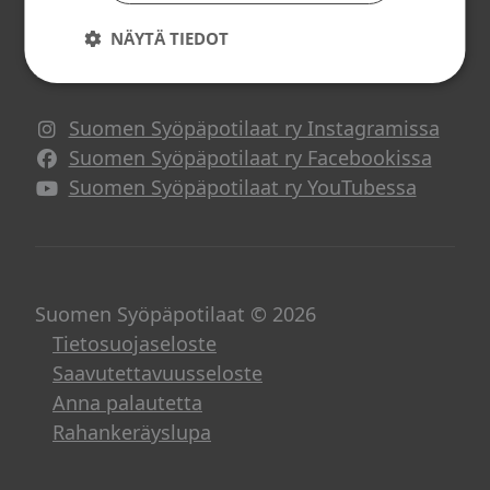
Syöpä ja työ
NÄYTÄ TIEDOT
Suomen Syöpäpotilaat somessa
Suomen Syöpäpotilaat ry Instagramissa
Suomen Syöpäpotilaat ry Facebookissa
Suomen Syöpäpotilaat ry YouTubessa
Suomen Syöpäpotilaat © 2026
Tietosuojaseloste
Saavutettavuusseloste
Anna palautetta
Rahankeräyslupa