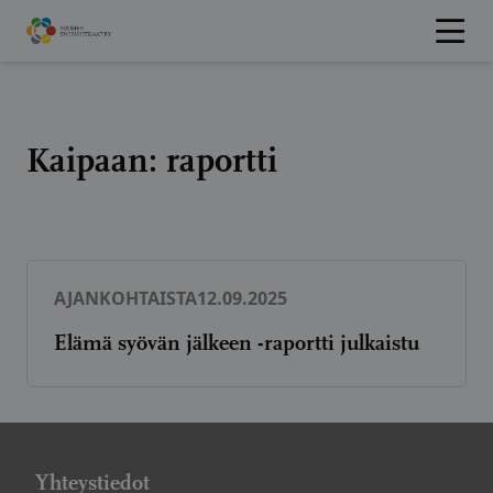
Hyppää
sisältöön
Kaipaan:
raportti
AJANKOHTAISTA
12.09.2025
Elämä syövän jälkeen -raportti julkaistu
Yhteystiedot