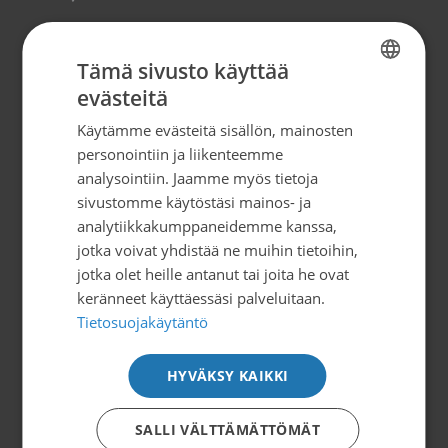
Suomen Syöpäpotilaat ry
Tämä sivusto käyttää
Globaalikeskus, 7. kerros
evästeitä
Siltasaarenkatu 4, 00530 Helsinki
FINNISH
info@syopapotilaat.fi
Käytämme evästeitä sisällön, mainosten
SWEDISH
personointiin ja liikenteemme
ENGLISH
Y-tunnus: 0239008-1
analysointiin. Jaamme myös tietoja
sivustomme käytöstäsi mainos- ja
analytiikkakumppaneidemme kanssa,
Tilaa uutiskirje
jotka voivat yhdistää ne muihin tietoihin,
jotka olet heille antanut tai joita he ovat
keränneet käyttäessäsi palveluitaan.
Tietosuojakäytäntö
Tietoa ja tukea
HYVÄKSY KAIKKI
Suomen Syöpäpotilaat ry
Potilasoppaat
SALLI VÄLTTÄMÄTTÖMÄT
Potilasverkostot