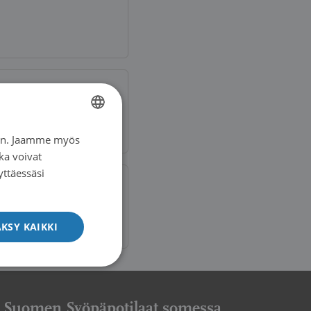
iin. Jaamme myös
FINNISH
ka voivat
SWEDISH
yttäessäsi
ENGLISH
KSY KAIKKI
Suomen Syöpäpotilaat somessa