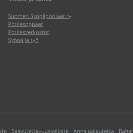
Suomen Syöpäpotilaat ry
Potilasoppaat
Potilasverkostot
Syöpä ja työ
ste
Saavutettavuusseloste
Anna palautetta
Raha