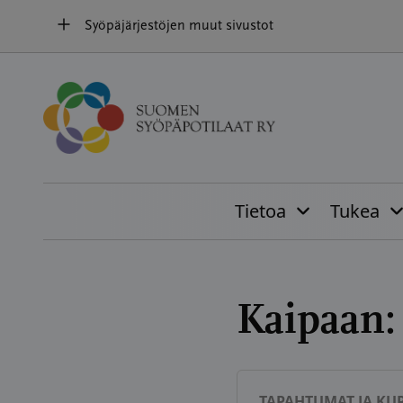
Hyppää
Syöpäjärjestöjen muut sivustot
sisältöön
Tietoa
Tukea
Kaipaan
TAPAHTUMAT JA KUR