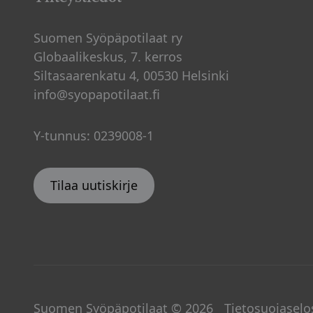
Suomen Syöpäpotilaat ry
Globaalikeskus, 7. kerros
Siltasaarenkatu 4, 00530 Helsinki
info@syopapotilaat.fi
Y-tunnus: 0239008-1
Tilaa uutiskirje
Suomen Syöpäpotilaat © 2026
Tietosuojaselo