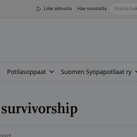
Liike aktivoitu
Hae sivustolta
Potilasoppaat
Suomen Syöpäpotilaat ry
:
survivorship
SSIT