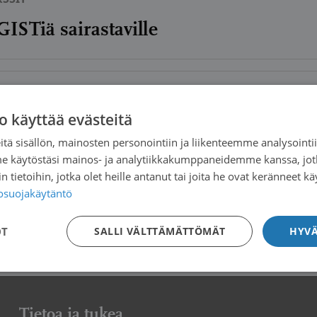
ISTiä sairastaville
SSIT
o käyttää evästeitä
inen sarkoomaa sairastaville
tä sisällön, mainosten personointiin ja liikenteemme analysoint
me käytöstäsi mainos- ja analytiikkakumppaneidemme kanssa, jot
 tietoihin, jotka olet heille antanut tai joita he ovat keränneet kä
09.2025
tosuojakäytäntö
jälkeen -raportti julkaistu
OT
SALLI VÄLTTÄMÄTTÖMÄT
HYVÄ
Tietoa ja tukea