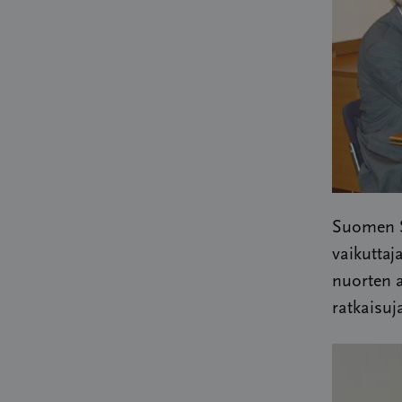
Suomen Sy
vaikuttaj
nuorten a
ratkaisuj