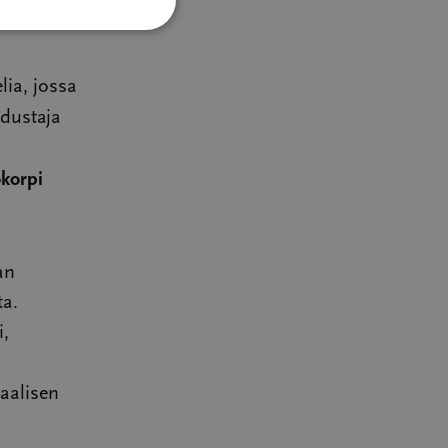
lia, jossa
edustaja
okorpi
an
ta.
i,
iaalisen