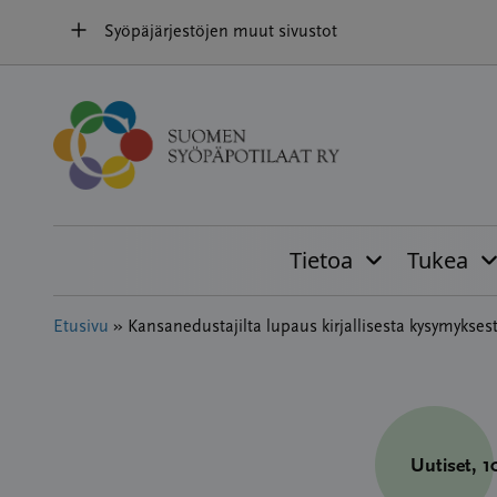
Hyppää
Syöpäjärjestöjen muut sivustot
sisältöön
Tietoa
Tukea
Etusivu
»
Kansanedustajilta lupaus kirjallisesta kysymykse
Uutiset
, 1