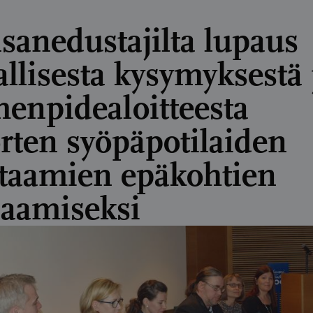
sanedustajilta lupaus
allisesta kysymyksestä 
menpidealoitteesta
rten syöpäpotilaiden
taamien epäkohtien
jaamiseksi