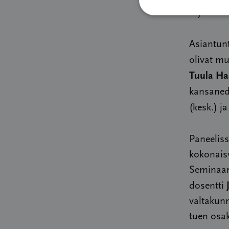
myöhäisva
Asiantunt
olivat m
Tuula Ha
kansaned
(kesk.) j
Paneeliss
kokonais
Seminaar
dosentti
valtakunn
tuen osak