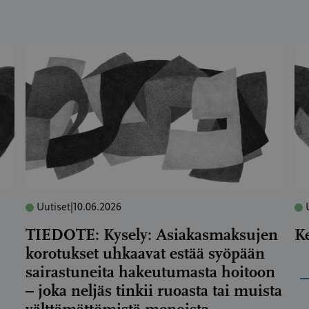
Uutiset
|
10.06.2026
TIEDOTE: Kysely: Asiakasmaksujen
K
korotukset uhkaavat estää syöpään
sairastuneita hakeutumasta hoitoon
– joka neljäs tinkii ruoasta tai muista
välttämättömistä menoista