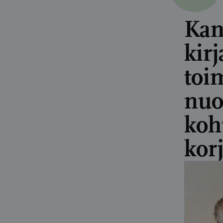
Kan
kirj
toi
nuo
koh
kor