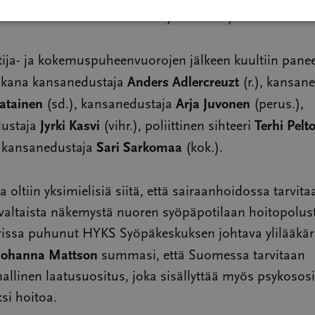
ikutuksia voidaan ehkäistä ja hoitaa ajoissa.
ija- ja kokemuspuheenvuorojen jälkeen kuultiin panee
Anders Adlercreuzt
ukana kansanedustaja
(r.), kansan
atainen
Arja Juvonen
(sd.), kansanedustaja
(perus.),
Jyrki Kasvi
Terhi Pelt
ustaja
(vihr.), poliittinen sihteeri
Sari Sarkomaa
a kansanedustaja
(kok.).
a oltiin yksimielisiä siitä, että sairaanhoidossa tarvita
valtaista näkemystä nuoren syöpäpotilaan hoitopolus
issa puhunut HYKS Syöpäkeskuksen johtava ylilääkär
Johanna Mattson
summasi, että Suomessa tarvitaan
allinen laatusuositus, joka sisällyttää myös psykosos
si hoitoa.