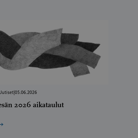
Uutiset
|
05.06.2026
esän 2026 aikataulut
→