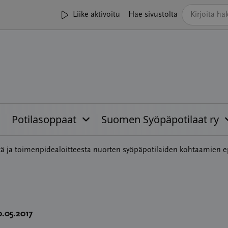
Liike aktivoitu
Hae sivustolta
Potilasoppaat
Suomen Syöpäpotilaat ry
stä ja toimenpidealoitteesta nuorten syöpäpotilaiden kohtaamien 
0.05.2017