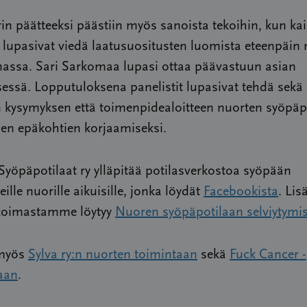
n päätteeksi päästiin myös sanoista tekoihin, kun kai
t lupasivat viedä laatusuositusten luomista eteenpäin
assa. Sari Sarkomaa lupasi ottaa päävastuun asian
essä. Lopputuloksena panelistit lupasivat tehdä sekä
en kysymyksen että toimenpidealoitteen nuorten syöpäp
en epäkohtien korjaamiseksi.
yöpäpotilaat ry ylläpitää potilasverkostoa syöpään
eille nuorille aikuisille, jonka löydät
Facebookista
. Lis
koimastamme löytyy
Nuoren syöpäpotilaan selviytymi
 myös
Sylva ry:n nuorten toimintaan
sekä
Fuck Cancer -
aan
.