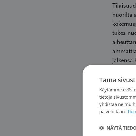
Tilaisuud
nuorilta 
kokemuspu
tukea nuo
aiheuttam
ammattiap
jälkensä 
Tämä sivust
Nuorena a
systemaa
Käytämme evästei
tietoja sivustom
asiantunt
yhdistää ne muihin
peräänkuu
palveluitaan.
Tie
elämään. 
osoitetu
NÄYTÄ TIED
ja verisu