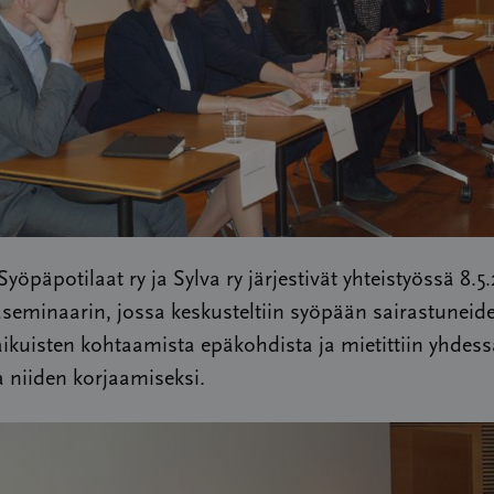
öpäpotilaat ry ja Sylva ry järjestivät yhteistyössä 8.5
aseminaarin, jossa keskusteltiin syöpään sairastuneid
ikuisten kohtaamista epäkohdista ja mietittiin yhdess
a niiden korjaamiseksi.