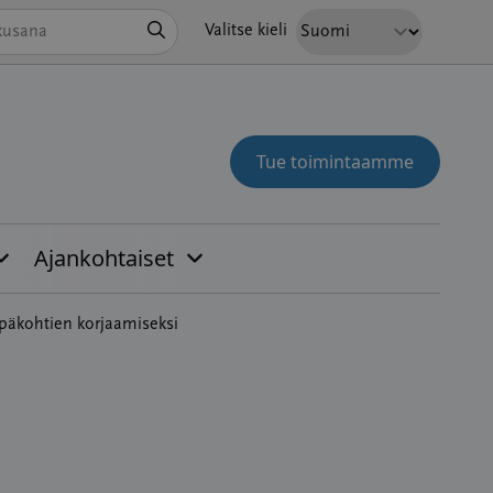
Hae
Valitse kieli
Tue toimintaamme
Ajankohtaiset
epäkohtien korjaamiseksi