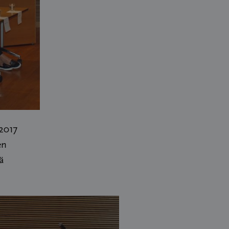
.2017
en
ä