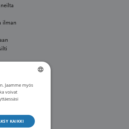
neilta
a ilman
taan
ilti
tä
uudessa
iin. Jaamme myös
FINNISH
ka voivat
 Kero
SWEDISH
yttäessäsi
een
ENGLISH
n
 sydän-
KSY KAIKKI
 vaikeita