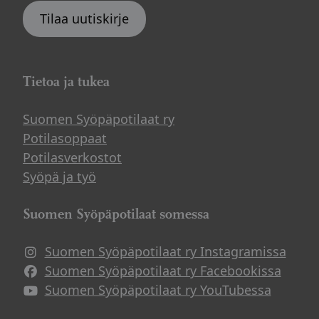
Tilaa uutiskirje
Tietoa ja tukea
Suomen Syöpäpotilaat ry
Potilasoppaat
Potilasverkostot
Syöpä ja työ
Suomen Syöpäpotilaat somessa
Suomen Syöpäpotilaat ry Instagramissa
Suomen Syöpäpotilaat ry Facebookissa
Suomen Syöpäpotilaat ry YouTubessa