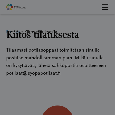
Hyppää
sisältöön
Kiitos tilauksesta
Etusivu
»
Kiitos tilauksesta
Tilaamasi potilasoppaat toimitetaan sinulle
postitse mahdollisimman pian. Mikäli sinulla
on kysyttävää, lähetä sähköpostia osoitteeseen
potilaat@syopapotilaat.fi