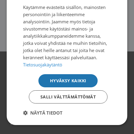
Käytämme evästeitä sisällön, mainosten
SWEDISH
personointiin ja liikenteemme
ENGLISH
analysointiin. Jaamme myös tietoja
sivustomme käytöstäsi mainos- ja
analytiikkakumppaneidemme kanssa,
Toiminta
jotka voivat yhdistää ne muihin tietoihin,
jotka olet heille antanut tai joita he ovat
keränneet käyttäessäsi palveluitaan.
Tietosuojakäytäntö
Yhteystiedot
HYVÄKSY KAIKKI
Suomen Syöpäpotilaat ry
Globaalikeskus, 7. kerros
SALLI VÄLTTÄMÄTTÖMÄT
Siltasaarenkatu 4, 00530 Helsinki
info@syopapotilaat.fi
NÄYTÄ TIEDOT
Y-tunnus: 0239008-1