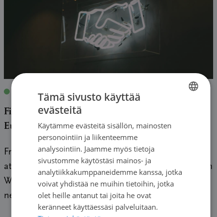
Blogit
|
25.06.2025
| Alana
Tämä sivusto käyttää
evästeitä
Finding Connection at the Myeloma Patients
FINNISH
Europe Masterclass
Käytämme evästeitä sisällön, mainosten
SWEDISH
personointiin ja liikenteemme
ENGLISH
analysointiin. Jaamme myös tietoja
From May 2nd to 4th, 2025, I had the chance to
sivustomme käytöstäsi mainos- ja
attend the Myeloma Patients Europe Masterclass in
analytiikkakumppaneidemme kanssa, jotka
Warsaw — and honestly, it was exactly what I
voivat yhdistää ne muihin tietoihin, jotka
olet heille antanut tai joita he ovat
needed.
keränneet käyttäessäsi palveluitaan.
→