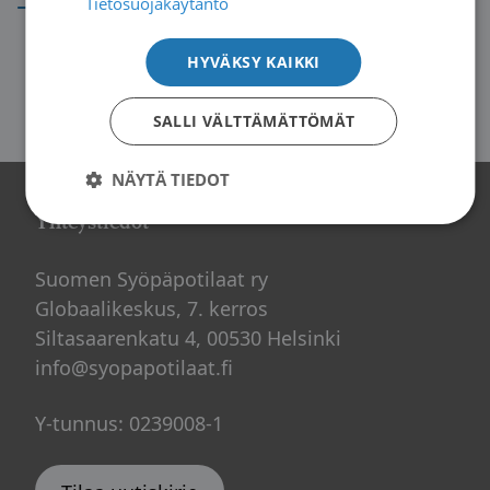
Tietosuojakäytäntö
HYVÄKSY KAIKKI
SALLI VÄLTTÄMÄTTÖMÄT
NÄYTÄ TIEDOT
Yhteystiedot
Suomen Syöpäpotilaat ry
Globaalikeskus, 7. kerros
Siltasaarenkatu 4, 00530 Helsinki
info@syopapotilaat.fi
Y-tunnus: 0239008-1