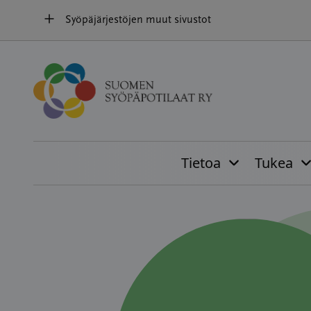
Hyppää
Syöpäjärjestöjen muut sivustot
sisältöön
Tietoa
Tukea