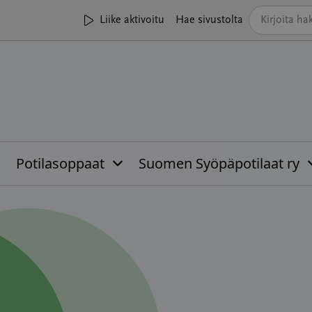
Liike aktivoitu
Hae sivustolta
Potilasoppaat
Suomen Syöpäpotilaat ry