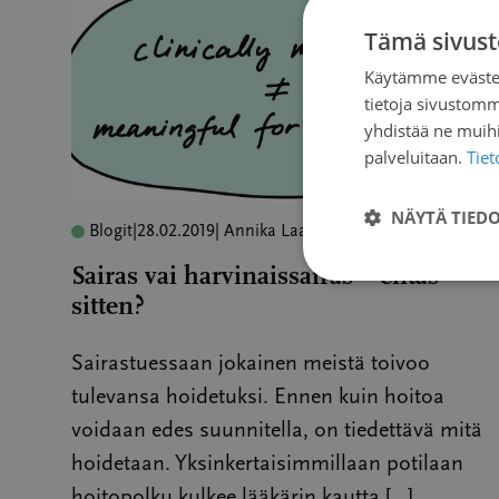
Tämä sivust
Käytämme evästei
tietoja sivustom
yhdistää ne muihin
palveluitaan.
Tie
NÄYTÄ TIED
Blogit
|
28.02.2019
| Annika Laakso
Sairas vai harvinaissairas – entäs
sitten?
Sairastuessaan jokainen meistä toivoo
tulevansa hoidetuksi. Ennen kuin hoitoa
voidaan edes suunnitella, on tiedettävä mitä
hoidetaan. Yksinkertaisimmillaan potilaan
hoitopolku kulkee lääkärin kautta […]