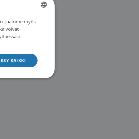
iin. Jaamme myös
FINNISH
ka voivat
SWEDISH
yttäessäsi
ENGLISH
KSY KAIKKI