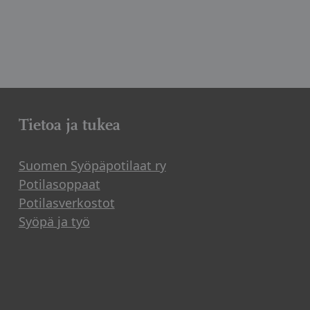
Tietoa ja tukea
Suomen Syöpäpotilaat ry
Potilasoppaat
Potilasverkostot
Syöpä ja työ