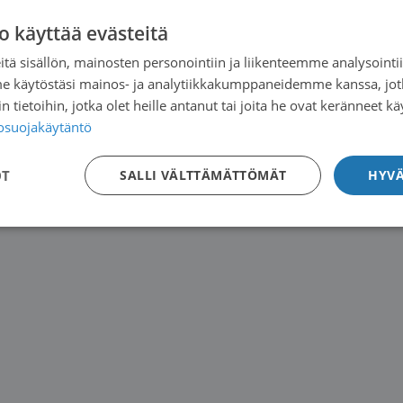
o käyttää evästeitä
tä sisällön, mainosten personointiin ja liikenteemme analysoint
me käytöstäsi mainos- ja analytiikkakumppaneidemme kanssa, jot
 tietoihin, jotka olet heille antanut tai joita he ovat keränneet kä
tosuojakäytäntö
OT
SALLI VÄLTTÄMÄTTÖMÄT
HYVÄ