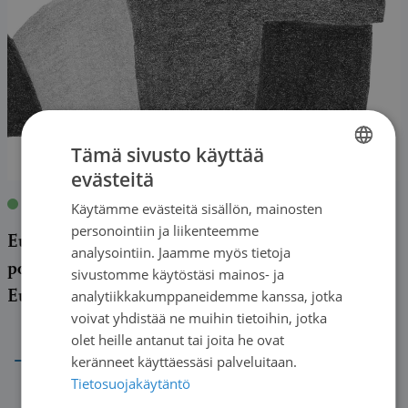
Tämä sivusto käyttää
evästeitä
FINNISH
Blogit
|
16.06.2026
| Birit Keva
Käytämme evästeitä sisällön, mainosten
SWEDISH
personointiin ja liikenteemme
European CLL Association (ECLLA) vahvistaa
ENGLISH
analysointiin. Jaamme myös tietoja
potilasääntä ja edistää yhdenvertaista hoitoa
sivustomme käytöstäsi mainos- ja
Euroopassa
analytiikkakumppaneidemme kanssa, jotka
voivat yhdistää ne muihin tietoihin, jotka
→
olet heille antanut tai joita he ovat
keränneet käyttäessäsi palveluitaan.
Tietosuojakäytäntö