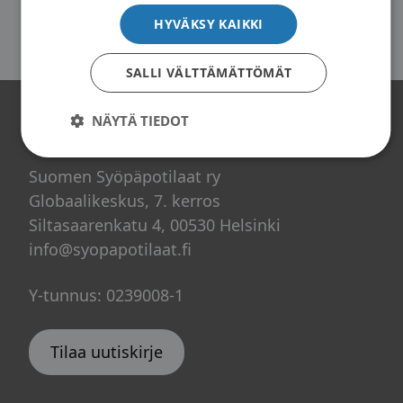
HYVÄKSY KAIKKI
SALLI VÄLTTÄMÄTTÖMÄT
NÄYTÄ TIEDOT
Yhteystiedot
Suomen Syöpäpotilaat ry
Globaalikeskus, 7. kerros
Siltasaarenkatu 4, 00530 Helsinki
info@syopapotilaat.fi
Y-tunnus: 0239008-1
Tilaa uutiskirje