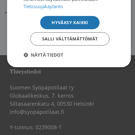
→
Tietosuojakäytäntö
HYVÄKSY KAIKKI
SALLI VÄLTTÄMÄTTÖMÄT
NÄYTÄ TIEDOT
Yhteystiedot
Suomen Syöpäpotilaat ry
Globaalikeskus, 7. kerros
Siltasaarenkatu 4, 00530 Helsinki
info@syopapotilaat.fi
Y-tunnus: 0239008-1