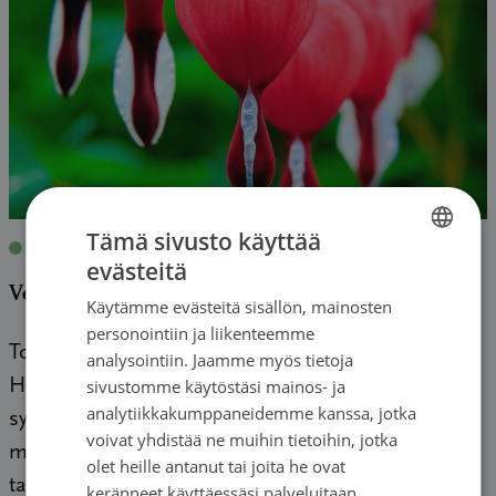
Tämä sivusto käyttää
Blogit
|
22.09.2020
| Helka Ahlström
evästeitä
FINNISH
Verisyöpäkuukausi: Helkan tarina
Käytämme evästeitä sisällön, mainosten
SWEDISH
personointiin ja liikenteemme
ENGLISH
Toistuvien flimmereiden vuoksi olen ollut
analysointiin. Jaamme myös tietoja
sivustomme käytöstäsi mainos- ja
Haartmanin sairaalassa, ja sitä ennen Mariassa,
analytiikkakumppaneidemme kanssa, jotka
sydämen sähköisessä tahdistuksessa vuosien
voivat yhdistää ne muihin tietoihin, jotka
mittaan kymmenisen kertaa. Loppukesällä 2013
olet heille antanut tai joita he ovat
tahdistuksen yhteydessä […]
keränneet käyttäessäsi palveluitaan.