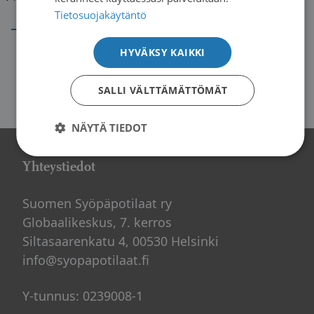
→
Tietosuojakäytäntö
HYVÄKSY KAIKKI
SALLI VÄLTTÄMÄTTÖMÄT
NÄYTÄ TIEDOT
Yhteystiedot
Suomen Syöpäpotilaat ry
Globaalikeskus, 7. kerros
Siltasaarenkatu 4, 00530 Helsinki
info@syopapotilaat.fi
Y-tunnus: 0239008-1