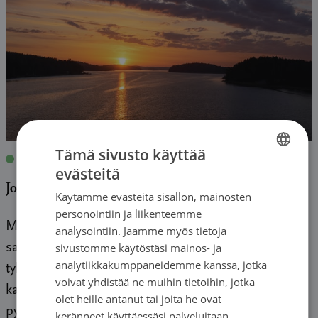
Tämä sivusto käyttää
Blogit
|
14.07.2022
| Kaija Pirttijärvi
evästeitä
FINNISH
Jos saisin vielä yhden kesän
Käytämme evästeitä sisällön, mainosten
SWEDISH
personointiin ja liikenteemme
ENGLISH
Munuaissyöpädiagnoosi tuli vuonna 2017 kuin
analysointiin. Jaamme myös tietoja
sivustomme käytöstäsi mainos- ja
salama kirkkaalta taivaalta ja vapaa pudotus
analytiikkakumppaneidemme kanssa, jotka
tyhjyyteen. Kaikki oli mustaa. Oli vain varjoja, jotka
voivat yhdistää ne muihin tietoihin, jotka
kaatuivat päälle. Tulevaisuus peittyi usvaan. En
olet heille antanut tai joita he ovat
pystynyt […]
keränneet käyttäessäsi palveluitaan.