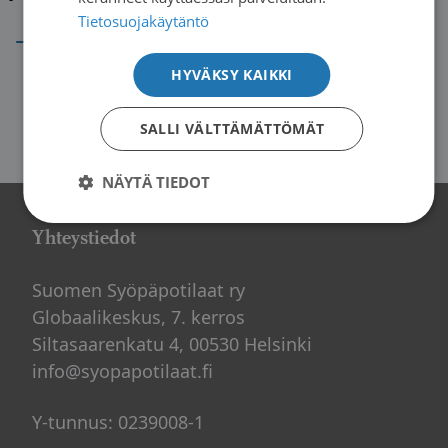
→
Tietosuojakäytäntö
HYVÄKSY KAIKKI
SALLI VÄLTTÄMÄTTÖMÄT
NÄYTÄ TIEDOT
Yhteystiedot
Suomen Syöpäpotilaat ry
Globaalikeskus, 7. kerros
Siltasaarenkatu 4, 00530 Helsinki
info@syopapotilaat.fi
Y-tunnus: 0239008-1