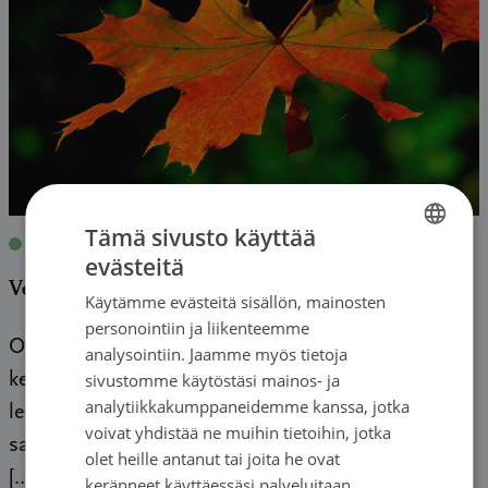
Tämä sivusto käyttää
Blogit
|
30.09.2020
| Marjaana Koistinen
evästeitä
FINNISH
Verisyöpäkuukausi: Marjaanan tarina
Käytämme evästeitä sisällön, mainosten
SWEDISH
personointiin ja liikenteemme
ENGLISH
Olimme pieni lymfoomaperhe… Ensimmäisen
analysointiin. Jaamme myös tietoja
sivustomme käytöstäsi mainos- ja
kerran tutustuin verisyöpään, krooniseen
analytiikkakumppaneidemme kanssa, jotka
leukemiaan, kun olin pieni tyttö. Tätini, isäni sisko,
voivat yhdistää ne muihin tietoihin, jotka
sairasti sitä 10 vuotta, kunnes menehtyi siihen tai
olet heille antanut tai joita he ovat
[…]
keränneet käyttäessäsi palveluitaan.