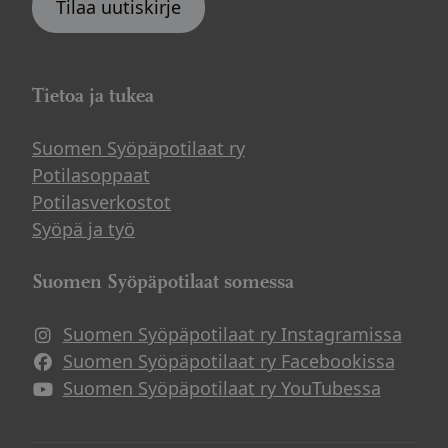
Tilaa uutiskirje
Tietoa ja tukea
Suomen Syöpäpotilaat ry
Potilasoppaat
Potilasverkostot
Syöpä ja työ
Suomen Syöpäpotilaat somessa
Suomen Syöpäpotilaat ry Instagramissa
Suomen Syöpäpotilaat ry Facebookissa
Suomen Syöpäpotilaat ry YouTubessa