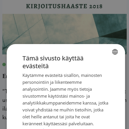
Tämä sivusto käyttää
evästeitä
Blogit
|
11.07.2018
| Nerdgangsta
FINNISH
Käytämme evästeitä sisällön, mainosten
Erään selviytyjän valoisa tulevaisuus
SWEDISH
personointiin ja liikenteemme
ENGLISH
analysointiin. Jaamme myös tietoja
”Todellisuus on se, joka ei häviä silloin, kun lakkaat
sivustomme käytöstäsi mainos- ja
uskomasta siihen.” ~Philip K. Dick Kerran onnistuin
analytiikkakumppaneidemme kanssa, jotka
ilahduttamaan vanhempani, kun sain korkean
voivat yhdistää ne muihin tietoihin, jotka
olet heille antanut tai joita he ovat
kuumeen ollessani kuusivuotias. Heidän […]
keränneet käyttäessäsi palveluitaan.