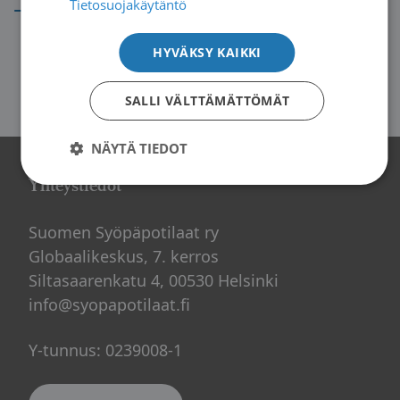
→
Tietosuojakäytäntö
HYVÄKSY KAIKKI
SALLI VÄLTTÄMÄTTÖMÄT
NÄYTÄ TIEDOT
Yhteystiedot
Suomen Syöpäpotilaat ry
Globaalikeskus, 7. kerros
Siltasaarenkatu 4, 00530 Helsinki
info@syopapotilaat.fi
Y-tunnus: 0239008-1