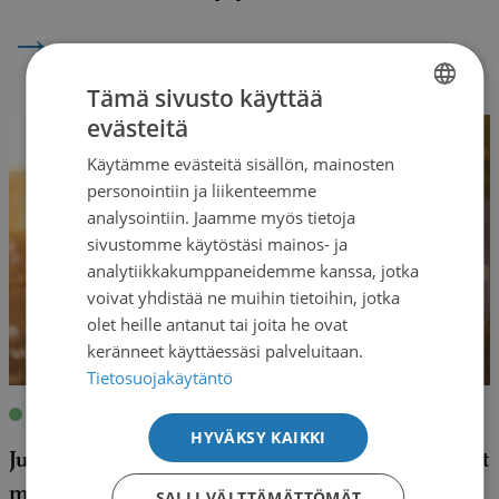
→
Tämä sivusto käyttää
evästeitä
FINNISH
Käytämme evästeitä sisällön, mainosten
SWEDISH
personointiin ja liikenteemme
ENGLISH
analysointiin. Jaamme myös tietoja
sivustomme käytöstäsi mainos- ja
analytiikkakumppaneidemme kanssa, jotka
voivat yhdistää ne muihin tietoihin, jotka
olet heille antanut tai joita he ovat
keränneet käyttäessäsi palveluitaan.
Tietosuojakäytäntö
Blogit
|
29.04.2021
| Riitta Eklund
HYVÄKSY KAIKKI
Juhlavuoden kirjoitushaaste: Alussa en ymmärtänyt
mitään
SALLI VÄLTTÄMÄTTÖMÄT