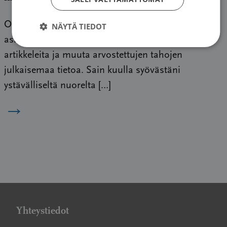
Olen tiedeuskovainen. Olen tottunut uusien
NÄYTÄ TIEDOT
asioiden edessä etsimään alan tutkimuksia,
artikkeleita ja muuta arvostettujen tahojen
julkaisemaa tietoa. Sain kuulla syövästäni
ystävälliseltä nuorelta […]
→
Yhteystiedot