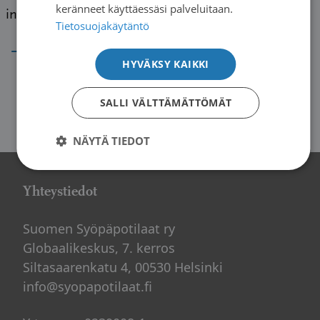
keränneet käyttäessäsi palveluitaan.
including […]
Tietosuojakäytäntö
→
HYVÄKSY KAIKKI
SALLI VÄLTTÄMÄTTÖMÄT
NÄYTÄ TIEDOT
Yhteystiedot
Suomen Syöpäpotilaat ry
Globaalikeskus, 7. kerros
Siltasaarenkatu 4, 00530 Helsinki
info@syopapotilaat.fi