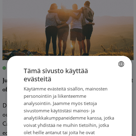
Blogit
|
08.04.2021
| T (nickname)
Tämä sivusto käyttää
evästeitä
Jubilee writing challenge: A family member’s point
FINNISH
Käytämme evästeitä sisällön, mainosten
of view
SWEDISH
personointiin ja liikenteemme
ENGLISH
analysointiin. Jaamme myös tietoja
Disclaimer: this is based on personal experience,
sivustomme käytöstäsi mainos- ja
outside Finland. According to European Code of
analytiikkakumppaneidemme kanssa, jotka
Cancer Practice, a cancer patient has the right to
voivat yhdistää ne muihin tietoihin, jotka
olet heille antanut tai joita he ovat
equal access to affordable and optimal cancer care,