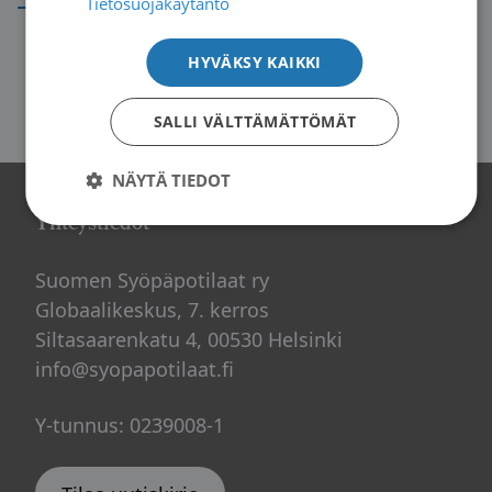
Tietosuojakäytäntö
HYVÄKSY KAIKKI
SALLI VÄLTTÄMÄTTÖMÄT
NÄYTÄ TIEDOT
Yhteystiedot
Suomen Syöpäpotilaat ry
Globaalikeskus, 7. kerros
Siltasaarenkatu 4, 00530 Helsinki
info@syopapotilaat.fi
Y-tunnus: 0239008-1