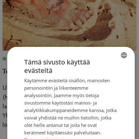
Blogit
|
10.09.2018
| Vaimo
Tämä sivusto käyttää
evästeitä
Terveisiä työelämästä: Katse tulevaisuuteen
FINNISH
Käytämme evästeitä sisällön, mainosten
SWEDISH
personointiin ja liikenteemme
Uusi vuosi 2018, täynnä toivoa ja tappavan
ENGLISH
analysointiin. Jaamme myös tietoja
(hehheh) tasaista arkea jota meidän
sivustomme käytöstäsi mainos- ja
lapsiperheessämme elettiin tuona alkuvuonna.
analytiikkakumppaneidemme kanssa, jotka
Yhtäkkiä kaikki muuttui ihan sekunnissa. Mieheni
voivat yhdistää ne muihin tietoihin, jotka
olet heille antanut tai joita he ovat
löysi parranajon yhteydessä […]
keränneet käyttäessäsi palveluitaan.
→