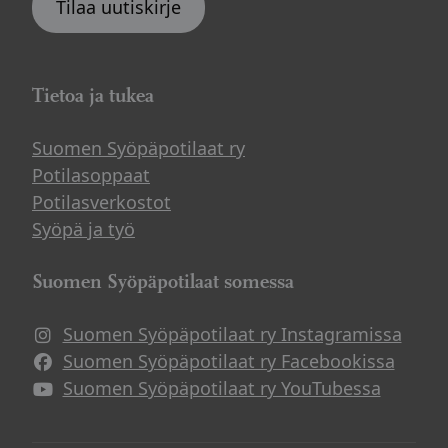
Tilaa uutiskirje
Tietoa ja tukea
Suomen Syöpäpotilaat ry
Potilasoppaat
Potilasverkostot
Syöpä ja työ
Suomen Syöpäpotilaat somessa
Suomen Syöpäpotilaat ry Instagramissa
Suomen Syöpäpotilaat ry Facebookissa
Suomen Syöpäpotilaat ry YouTubessa