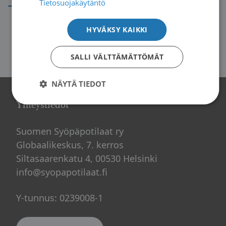
→
Tietosuojakäytäntö
HYVÄKSY KAIKKI
SALLI VÄLTTÄMÄTTÖMÄT
NÄYTÄ TIEDOT
Yhteystiedot
Suomen Syöpäpotilaat ry
Globaalikeskus, 7. kerros
Siltasaarenkatu 4, 00530 Helsinki
info@syopapotilaat.fi
Y-tunnus: 0239008-1