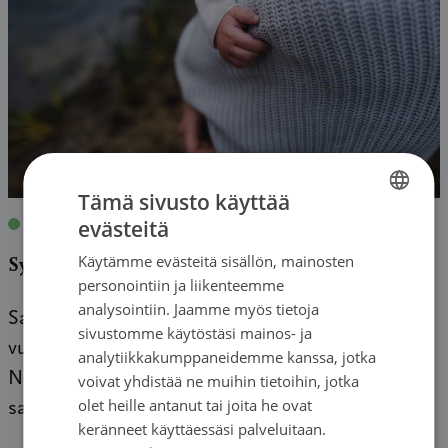
Tämä sivusto käyttää
evästeitä
Blogit
|
17.03.2023
| Veera Dolk-Linna
FINNISH
Käytämme evästeitä sisällön, mainosten
Syöpä vaikuttaa äitiyteen ja psyykeeseen
SWEDISH
personointiin ja liikenteemme
ENGLISH
analysointiin. Jaamme myös tietoja
Sairastuin levinneeseen suolistosyöpään 36-
sivustomme käytöstäsi mainos- ja
vuotiaana, neljän alle kouluikäisen lapsen äitinä.
analytiikkakumppaneidemme kanssa, jotka
Nuorin lapsemme oli tuolloin puolivuotias. Sain
voivat yhdistää ne muihin tietoihin, jotka
olet heille antanut tai joita he ovat
sairaalassa erittäin hyvää hoitoa ja tunsin, että […]
keränneet käyttäessäsi palveluitaan.