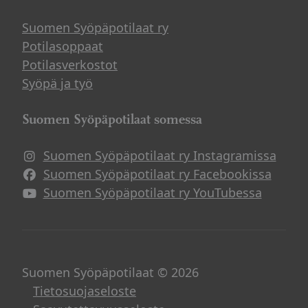
Suomen Syöpäpotilaat ry
Potilasoppaat
Potilasverkostot
Syöpä ja työ
Suomen Syöpäpotilaat somessa
Suomen Syöpäpotilaat ry Instagramissa
Suomen Syöpäpotilaat ry Facebookissa
Suomen Syöpäpotilaat ry YouTubessa
Suomen Syöpäpotilaat © 2026
Tietosuojaseloste