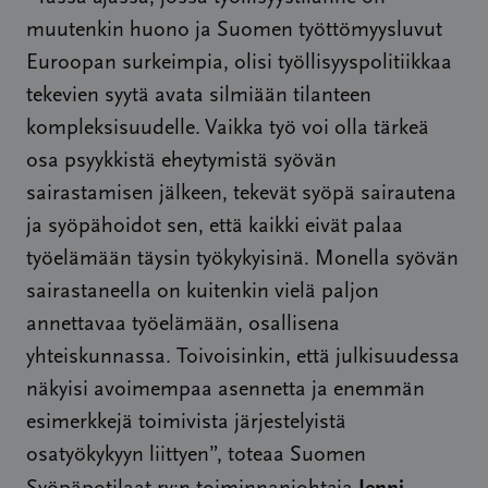
muutenkin huono ja Suomen työttömyysluvut
Euroopan surkeimpia, olisi työllisyyspolitiikkaa
tekevien syytä avata silmiään tilanteen
kompleksisuudelle. Vaikka työ voi olla tärkeä
osa psyykkistä eheytymistä syövän
sairastamisen jälkeen, tekevät syöpä sairautena
ja syöpähoidot sen, että kaikki eivät palaa
työelämään täysin työkykyisinä. Monella syövän
sairastaneella on kuitenkin vielä paljon
annettavaa työelämään, osallisena
yhteiskunnassa. Toivoisinkin, että julkisuudessa
näkyisi avoimempaa asennetta ja enemmän
esimerkkejä toimivista järjestelyistä
osatyökykyyn liittyen”, toteaa Suomen
Jenni