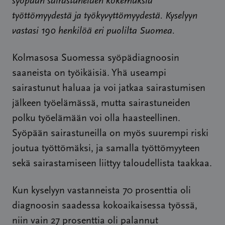
syöpään sairastuneiden kokemuksia
työttömyydestä ja työkyvyttömyydestä. Kyselyyn
vastasi 190 henkilöä eri puolilta Suomea.
Kolmasosa Suomessa syöpädiagnoosin
saaneista on työikäisiä. Yhä useampi
sairastunut haluaa ja voi jatkaa sairastumisen
jälkeen työelämässä, mutta sairastuneiden
polku työelämään voi olla haasteellinen.
Syöpään sairastuneilla on myös suurempi riski
joutua työttömäksi, ja samalla työttömyyteen
sekä sairastamiseen liittyy taloudellista taakkaa.
Kun kyselyyn vastanneista 70 prosenttia oli
diagnoosin saadessa kokoaikaisessa työssä,
niin vain 27 prosenttia oli palannut