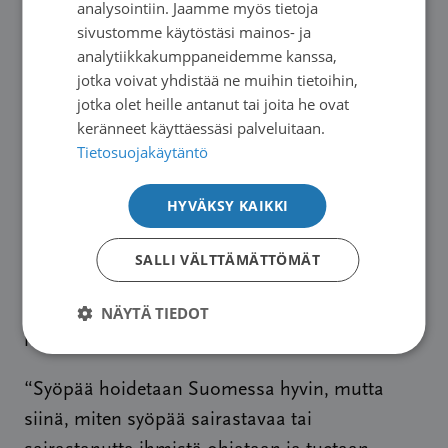
analysointiin. Jaamme myös tietoja
lääkinnällistä kuntoutusta. Alle puolet sai
sivustomme käytöstäsi mainos- ja
psykososiaalista tukea (47 %) ja yli puolet (52
analytiikkakumppaneidemme kanssa,
%) etuuksia.
jotka voivat yhdistää ne muihin tietoihin,
jotka olet heille antanut tai joita he ovat
Usean oli ollut kuitenkin vaikea löytää apua ja
keränneet käyttäessäsi palveluitaan.
Tietosuojakäytäntö
tukea erityisesti sairaanhoidon, tukien ja
viranomaispäätösten osalta. Vastaajat
HYVÄKSY KAIKKI
kaipasivat selkeämpää ohjausta,
psykososiaalista tukea ja ymmärrystä syövän
SALLI VÄLTTÄMÄTTÖMÄT
jälkeisistä näkymättömistä
myöhäisvaikutuksista. Moni koki byrokratian
NÄYTÄ TIEDOT
pirstaleiseksi ja jäi yksin.
“Syöpää hoidetaan Suomessa hyvin, mutta
siinä, miten syöpää sairastavaa tai