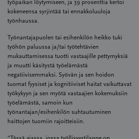
työpaikan löytymiseen, ja 39 prosenttia kertoi
kokeneensa syrjintää tai ennakkoluuloja
työnhaussa.
Työnantajapuolen tai esihenkilön heikko tuki
työhön paluussa ja/tai työtehtävien
mukauttamisessa tuotti vastaajille pettymyksiä
ja muutti käsitystä työelämästä
negatiivisemmaksi. Syövän ja sen hoidon
tuomat fyysiset ja kognitiiviset haitat vaikuttavat
työkykyyn ja sen myötä vastaajien kokemuksiin
työelämästä, samoin kun
työnantajan/esihenkilön suhtautuminen
haittojen tuomiin rajoitteisiin.
“Tässä ajassa, jossa työllisyystilanne on