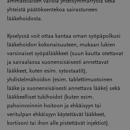
ammattilaisen välistä yhteisymmärrystä sekä
yhteistä päätöksentekoa sairastuneen
lääkehoidosta.
Kyselyssä voit ottaa kantaa oman syöpäpolkusi
lääkehoidon kokonaisuuteen, mukaan lukien
varsinaiset syöpälääkkeet (suun kautta otettavat
ja sairaalassa suonensisäisesti annettavat
lääkkeet, kuten esim. sytostaatit),
yhdistelmähoidon (esim. tablettimuotoinen
lääke ja suonensisäisesti annettava lääke) sekä
lääkkeelliset tukihoidot (kuten esim.
pahoinvoinnin hoitoon ja ehkäisyyn tai
veritulpan ehkäisyyn käytettävät lääkkeet,
kortisoni tai ihon alle pistettävät injektiot).