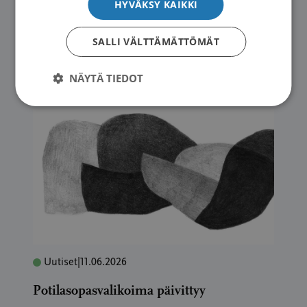
HYVÄKSY KAIKKI
Kuva:
Anna Shvets / CC0 Pexels
SALLI VÄLTTÄMÄTTÖMÄT
NÄYTÄ TIEDOT
Uutiset
|
11.06.2026
Potilasopasvalikoima päivittyy