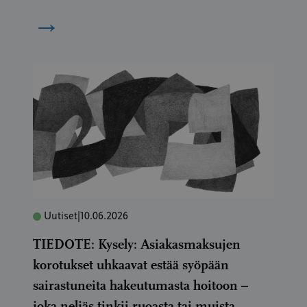
→
Uutiset
|
10.06.2026
TIEDOTE: Kysely: Asiakasmaksujen
korotukset uhkaavat estää syöpään
sairastuneita hakeutumasta hoitoon –
joka neljäs tinkii ruoasta tai muista