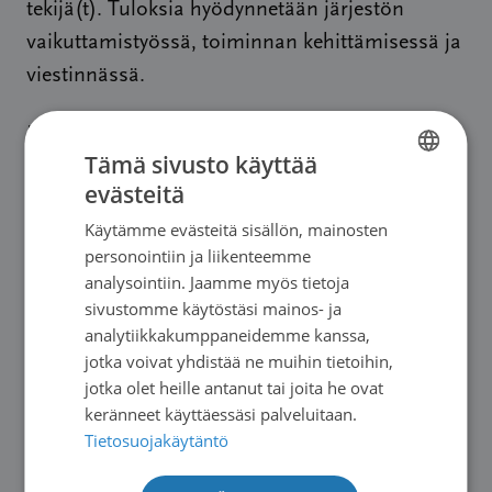
tekijä(t). Tuloksia hyödynnetään järjestön
vaikuttamistyössä, toiminnan kehittämisessä ja
viestinnässä.
Lue lisää hoitoon sitoutumisen määritelmästä
Tämä sivusto käyttää
Duodecim-aikakauskirjassa Kaisu Pitkälän ja
evästeitä
FINNISH
Niina Savikon artikkelista ”
Potilaan
Käytämme evästeitä sisällön, mainosten
sitoutuminen hoitoon
” (2007;123(5):501-2).
SWEDISH
personointiin ja liikenteemme
ENGLISH
analysointiin. Jaamme myös tietoja
Lämmin kiitos osallistumisestasi.
sivustomme käytöstäsi mainos- ja
analytiikkakumppaneidemme kanssa,
Lisätietoja kyselystä:
jotka voivat yhdistää ne muihin tietoihin,
Emma Andersson, erityisasiantuntija
jotka olet heille antanut tai joita he ovat
keränneet käyttäessäsi palveluitaan.
Suomen Syöpäpotilaat ry
Tietosuojakäytäntö
emma.andersson@syopapotilaat.fi
045 104 5836