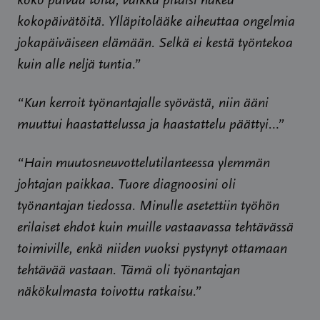
koko päivää töitä, vaikka pitäisi hakea
kokopäivätöitä. Ylläpitolääke aiheuttaa ongelmia
jokapäiväiseen elämään. Selkä ei kestä työntekoa
kuin alle neljä tuntia.”
“Kun kerroit työnantajalle syövästä, niin ääni
muuttui haastattelussa ja haastattelu päättyi…”
“Hain muutosneuvottelutilanteessa ylemmän
johtajan paikkaa. Tuore diagnoosini oli
työnantajan tiedossa. Minulle asetettiin työhön
erilaiset ehdot kuin muille vastaavassa tehtävässä
toimiville, enkä niiden vuoksi pystynyt ottamaan
tehtävää vastaan. Tämä oli työnantajan
näkökulmasta toivottu ratkaisu.”