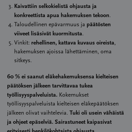
Kaivattiin selkokielistä ohjausta ja
konkreettista apua hakemuksen tekoon
.
päätösten
Taloudellinen epävarmuus ja
viiveet lisäsivät kuormitusta
.
rehellinen, kattava kuvaus oireista
Vinkit:
,
hakemuksen ajoissa lähettäminen, oma
sitkeys.
60 % ei saanut eläkehakemuksensa kielteisen
päätöksen jälkeen tarvittavaa tukea
työllisyyspalveluista.
Kokemukset
työllisyyspalveluista kielteisen eläke­päätöksen
Tuki oli usein vähäistä
jälkeen olivat vaihtelevia.
ja ohjeet epäselviä.
Sairastuneet kaipasivat
erityisesti henkilökohtaista ohjausta,