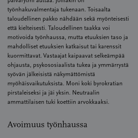
päivärytmi auttaa. Joillakin on
työnhakuvalmentaja tukenaan. Toisaalta
taloudellinen pakko nähdään sekä myönteisesti
että kielteisesti. Taloudellinen taakka voi
motivoida työnhaussa, mutta etuuksien taso ja
mahdolliset etuuksien katkaisut tai karenssit
kuormittavat. Vastaajat kaipaavat selkeämpää
ohjausta, psykososiaalista tukea ja ymmärrystä
syövän jälkeisistä näkymättömistä
myöhäisvaikutuksista. Moni koki byrokratian
pirstaleiseksi ja jäi yksin. Neutraalin
ammattilaisen tuki koettiin arvokkaaksi.
Avoimuus työnhaussa