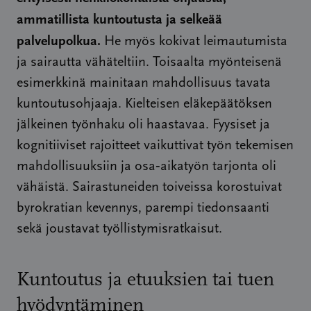
ammatillista kuntoutusta ja selkeää
palvelupolkua.
He myös kokivat leimautumista
ja sairautta vähäteltiin. Toisaalta myönteisenä
esimerkkinä mainitaan mahdollisuus tavata
kuntoutusohjaaja. Kielteisen eläkepäätöksen
jälkeinen työnhaku oli haastavaa. Fyysiset ja
kognitiiviset rajoitteet vaikuttivat työn tekemisen
mahdollisuuksiin ja osa‑aikatyön tarjonta oli
vähäistä. Sairastuneiden toiveissa korostuivat
byrokratian kevennys, parempi tiedonsaanti
sekä joustavat työllistymisratkaisut.
Kuntoutus ja etuuksien tai tuen
hyödyntäminen