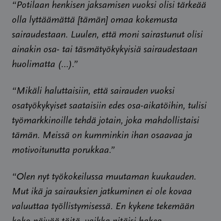
“Potilaan henkisen jaksamisen vuoksi olisi tärkeää
olla lyttäämättä [tämän] omaa kokemusta
sairaudestaan. Luulen, että moni sairastunut olisi
ainakin osa- tai täsmätyökykyisiä sairaudestaan
huolimatta (…).”
“Mikäli haluttaisiin, että sairauden vuoksi
osatyökykyiset saataisiin edes osa-aikatöihin, tulisi
työmarkkinoille tehdä jotain, joka mahdollistaisi
tämän. Meissä on kumminkin ihan osaavaa ja
motivoitunutta porukkaa.”
“Olen nyt työkokeilussa muutaman kuukauden.
Mut ikä ja sairauksien jatkuminen ei ole kovaa
valuuttaa työllistymisessä. En kykene tekemään