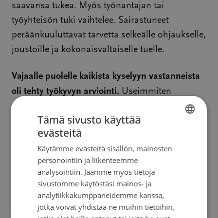
saavansa tukea. Myös työnantajan tai
työyhteisön tuki vaihtelee. Sairastuneet
peräänkuuluttavat tarvetta selkeälle ohjaukselle,
joustoille ja kokonaisvaltaiselle tuelle.
Vajaalle puolelle kaikista kyselyyn vastanneista
oli tehty työkyvyn arviointi.
Useimmiten
arviointi tehtiin työterveyshuollossa (67 %) tai
Tämä sivusto käyttää
julkisessa terveydenhoidossa (25 %).
evästeitä
FINNISH
Käytämme evästeitä sisällön, mainosten
SWEDISH
Syöpä ja työkyvyttömyys
personointiin ja liikenteemme
ENGLISH
analysointiin. Jaamme myös tietoja
Vastaajista kolmasosa oli hakenut pysyvää
sivustomme käytöstäsi mainos- ja
analytiikkakumppaneidemme kanssa,
työkyvyttömyyseläkettä ja joka neljäs
jotka voivat yhdistää ne muihin tietoihin,
kuntoutustukea eli määräaikaista