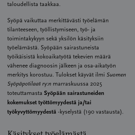
taloudellista taakkaa.
Syöpä vaikuttaa merkittävästi työelämän
tilanteeseen, työllistymiseen, työ- ja
toimintakykyyn sekä yksilön käsityksiin
työelämästä. Syöpään sairastuneista
työikäisistä kokoaikatyötä tekevien määrä
vähenee diagnoosin jälkeen ja osa-aikatyön
merkitys korostuu. Tulokset käyvät ilmi
Suomen
Syöpäpotilaat ry:n
marraskuussa 2025
Syöpään sairastuneiden
toteuttamasta
kokemukset työttömyydestä ja/tai
työkyvyttömyydestä
-kyselystä
(190 vastausta).
Käsitykset työelämästä