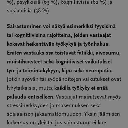
%), psyykkisiä (63 %), kognitiivisia (62 %) ja
sosiaalisia (38 %).
Sairastuminen voi näkyä esimerkiksi fyysisinä
tai kognitiivisina rajoitteina, joiden vastaajat
kokevat heikentävän työkykyä ja työnhakua.
Eniten vastauksissa toistuvat fatiikki, aivosumu,
muistihaasteet sekä kognitiiviset vaikutukset
työ- ja toimintakykyyn, kipu sekä neuropatia.
Jotkin syövän tai syöpähoitojen vaikutukset ovat
kaikilla työkyky ei enää
lyhytaikaisia, mutta
palaudu entiselleen
. Vastaajat mainitsevat myös
stressiherkkyyden ja masennuksen sekä
sosiaalisen jaksamattomuuden. Yksin jäämisen
kokemus on yleistä, jos sairastunut ei koe