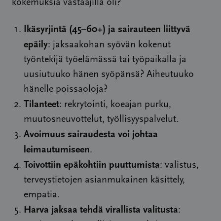
­kokemuksia vastaajilla oli?
Ikäsyrjintä (45–60+) ja sairauteen liittyvä
epäily
: jaksaakohan syövän kokenut
työntekijä työelämässä tai työpaikalla ja
uusiutuuko hänen syöpänsä? Aiheutuuko
hänelle poissaoloja?
Tilanteet
: rekrytointi, koeajan purku,
muutosneuvottelut, työllisyyspalvelut.
Avoimuus sairaudesta voi johtaa
leimautumiseen
.
Toivottiin epäkohtiin puuttumista
: valistus,
terveystietojen asianmukainen käsittely,
empatia.
Harva jaksaa tehdä virallista valitusta
: