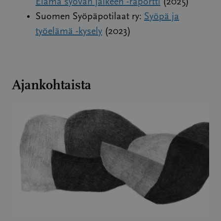
Elämä syövän jälkeen -raportti
(2025)
Suomen Syöpäpotilaat ry:
Syöpä ja
työelämä -kysely
(2023)
Ajankohtaista