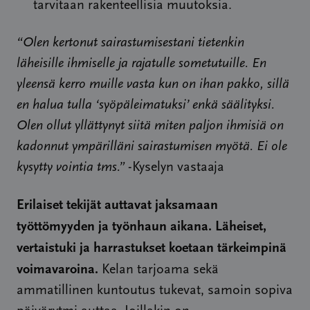
tarvitaan rakenteellisia muutoksia.
“Olen kertonut sairastumisestani tietenkin
läheisille ihmiselle ja rajatulle sometutuille. En
yleensä kerro muille vasta kun on ihan pakko, sillä
en halua tulla ‘syöpäleimatuksi’ enkä säälityksi.
Olen ollut yllättynyt siitä miten paljon ihmisiä on
kadonnut ympärilläni sairastumisen myötä. Ei ole
kysytty vointia tms.”
-Kyselyn vastaaja
Erilaiset tekijät auttavat jaksamaan
työttömyyden ja työnhaun aikana. Läheiset,
vertaistuki ja harrastukset koetaan tärkeimpinä
voimavaroina.
Kelan tarjoama sekä
ammatillinen kuntoutus tukevat, samoin sopiva