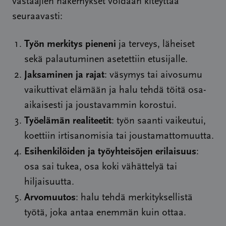
vastaajien näkemykset voidaan kiteyttää
seuraavasti:
Työn merkitys pieneni
ja terveys, läheiset
sekä palautuminen asetettiin etusijalle.
Jaksaminen ja rajat
: väsymys tai aivosumu
vaikuttivat elämään ja halu tehdä töitä osa-
aikaisesti ja joustavammin korostui.
Työelämän realiteetit
: työn saanti vaikeutui,
koettiin irtisanomisia tai joustamattomuutta.
Esihenkilöiden ja työyhteisöjen erilaisuus
:
osa sai tukea, osa koki vähättelyä tai
hiljaisuutta.
Arvomuutos
: halu tehdä merkityksellistä
työtä, joka antaa enemmän kuin ottaa.