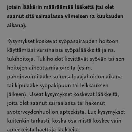
jotain lääkärin määräämää lääkettä (tai olet
saanut sitä sairaalassa viimeisen 12 kuukauden
aikana).
Kysymykset koskevat syöpäsairauden hoitoon
käyttämiäsi
varsinaisia syöpälääkkeitä ja ns.
tukihoitoja
. Tukihoidot lievittävät syövän tai sen
hoitojen aiheuttamia oireita (esim.
pahoinvointilääke solunsalpaajahoidon aikana
tai kipulääke syöpäkipuun tai leikkauksen
jälkeen). Useat kysymykset koskevat lääkkeitä,
joita olet saanut sairaalassa tai hakenut
avoterveydenhuollon apteekista. Lue kysymykset
kuitenkin tarkasti, koska osa niistä koskee vain
apteekeista haettuja lääkkeitä.