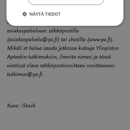
Jos sinulla herää kysymyksiä tutkimuksen
NÄYTÄ TIEDOT
sisällöstä, ole yhteydessä Yliopiston Apteekin
asiakaspalveluun: sähköpostilla
(asiakaspalvelu@ya.fi) tai chatilla (www.ya.fi).
Mikäli et halua saada jatkossa kutsuja Yliopiston
Apteekin tutkimuksiin, ilmoita nimesi ja tässä
viestissä oleva sähköpostiosoitteesi osoitteeseen:
tutkimus@ya.fi.
Kuva: iStock