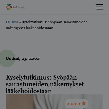
Hyppää
sisältöön
Etusivu
»
Kyselytutkimus: Syöpään sairastuneiden
näkemykset lääkehoidostaan
Uutiset
, 03.12.2021
Kyselytutkimus: Syöpään
sairastuneiden näkemykset
lääkehoidostaan