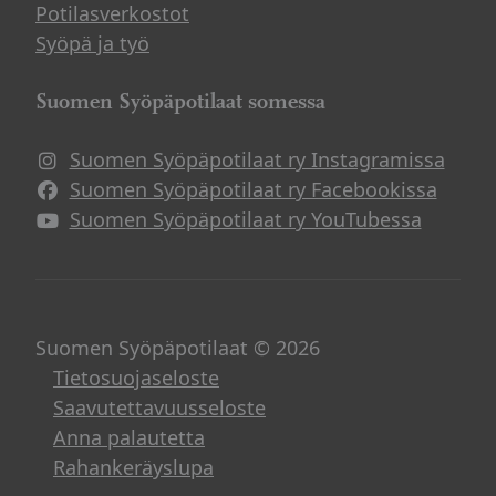
Potilasverkostot
Syöpä ja työ
Suomen Syöpäpotilaat somessa
Suomen Syöpäpotilaat ry Instagramissa
Suomen Syöpäpotilaat ry Facebookissa
Suomen Syöpäpotilaat ry YouTubessa
Suomen Syöpäpotilaat © 2026
Tietosuojaseloste
Saavutettavuusseloste
Anna palautetta
Rahankeräyslupa