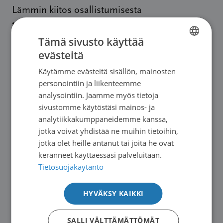
Lämmin kiitos osallistumisesta
tutkimukseemme!
Tämä sivusto käyttää
Ystävällisin terveisin,
evästeitä
FINNISH
Käytämme evästeitä sisällön, mainosten
SWEDISH
YLIOPISTON APTEEKKI
personointiin ja liikenteemme
ENGLISH
Kari Linden, tutkimuspäällikkö
analysointiin. Jaamme myös tietoja
sivustomme käytöstäsi mainos- ja
analytiikkakumppaneidemme kanssa,
SUOMEN SYÖPÄPOTILAAT RY
jotka voivat yhdistää ne muihin tietoihin,
Emma Andersson, erityisasiantuntija
jotka olet heille antanut tai joita he ovat
keränneet käyttäessäsi palveluitaan.
HELSINGIN YLIOPISTO
Tietosuojakäytäntö
Farmasian tiedekunta, farmakologian ja
lääkehoidon osasto, kliinisen farmasian ryhmä
HYVÄKSY KAIKKI
Tieteellisen tutkimuksen
tietosuojailmoitus
.
SALLI VÄLTTÄMÄTTÖMÄT