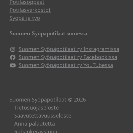
Potilasoppaat
Potilasverkostot
Syöpä ja työ
Suomen Syöpäpotilaat somessa
Suomen Syöpäpotilaat ry Instagramissa
Suomen Syöpäpotilaat ry Facebookissa
Suomen Syöpäpotilaat ry YouTubessa
Suomen Syöpäpotilaat © 2026
Tietosuojaseloste
Saavutettavuusseloste
Anna palautetta
Rahankeräyslupa