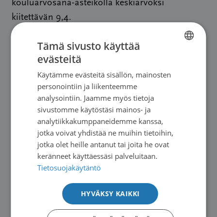
kouluarvosana-asteikolla keskiarvoksi
kiitettävän 9,4.
Lymfooman kokeminen vaikuttaa yleensä
Tämä sivusto käyttää
evästeitä
syvällisesti ihmisen elämään. Selvityksessä
FINNISH
korostuivat vaikutukset erityisesti jaksamiseen,
Käytämme evästeitä sisällön, mainosten
SWEDISH
personointiin ja liikenteemme
työelämään, mielialaan ja sosiaalisiin
ENGLISH
analysointiin. Jaamme myös tietoja
suhteisiin.
sivustomme käytöstäsi mainos- ja
analytiikkakumppaneidemme kanssa,
Pelko taudin uusimisesta jää monella
jotka voivat yhdistää ne muihin tietoihin,
jäytämään mieltä. Syöpähoidon päätyttyä
jotka olet heille antanut tai joita he ovat
keränneet käyttäessäsi palveluitaan.
ihminen on paljolti oman tilansa seurannan
Tietosuojakäytäntö
varassa. Kyselyn avoimissa vastauksissa
haluttiin kuitenkin nostaa esiin, että lymfoomiin
HYVÄKSY KAIKKI
saa Suomessa hyvää hoitoa eikä diagnoosi ole
mikään lopullinen tuomio – vaikka sairaus