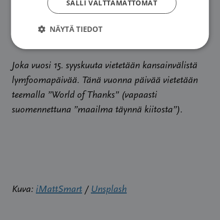
SALLI VÄLTTÄMÄTTÖMÄT
uusiutuisikin.
NÄYTÄ TIEDOT
Joka vuosi 15. syyskuuta vietetään kansainvälistä
lymfoomapäivää. Tänä vuonna päivää vietetään
teemalla ”World of Thanks” (vapaasti
suomennettuna ”maailma täynnä kiitosta”).
Kuva:
iMattSmart
/
Unsplash