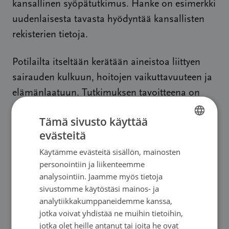
kansallinen syöpätutkimus. Hanke on esimerkki
uudenlaisesta tavasta hyödyntää kansallisten
rekisterien tietoja.
Potilailta itseltään kerätään aineistoa liittyen
sairauden kulkuun, hoitojen vaikuttavuuteen ja
elämänlaatuun. Tutkimuksen tavoitteena on
turvata tehokas ja elämänlaatua tukeva hoito
Tämä sivusto käyttää
potilaille sekä lääkehoidon kustannusten
evästeitä
FINNISH
kasvun hillitseminen kokonaisuutena.
Käytämme evästeitä sisällön, mainosten
Tutkimuksessa ei keskitytä siihen vastanneiden
SWEDISH
personointiin ja liikenteemme
ihmisten lääkekuluihin eikä pyritä vaikuttamaan
ENGLISH
analysointiin. Jaamme myös tietoja
niihin.
sivustomme käytöstäsi mainos- ja
analytiikkakumppaneidemme kanssa,
jotka voivat yhdistää ne muihin tietoihin,
Oletko kiinnostunut osallistumaan
jotka olet heille antanut tai joita he ovat