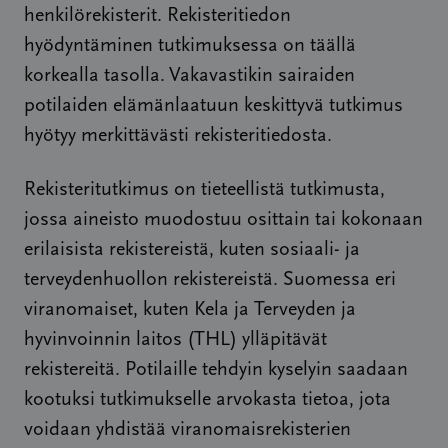
henkilörekisterit. Rekisteritiedon
hyödyntäminen tutkimuksessa on täällä
korkealla tasolla. Vakavastikin sairaiden
potilaiden elämänlaatuun keskittyvä tutkimus
hyötyy merkittävästi rekisteritiedosta.
Rekisteritutkimus on tieteellistä tutkimusta,
jossa aineisto muodostuu osittain tai kokonaan
erilaisista rekistereistä, kuten sosiaali- ja
terveydenhuollon rekistereistä. Suomessa eri
viranomaiset, kuten Kela ja Terveyden ja
hyvinvoinnin laitos (THL) ylläpitävät
rekistereitä. Potilaille tehdyin kyselyin saadaan
kootuksi tutkimukselle arvokasta tietoa, jota
voidaan yhdistää viranomaisrekisterien