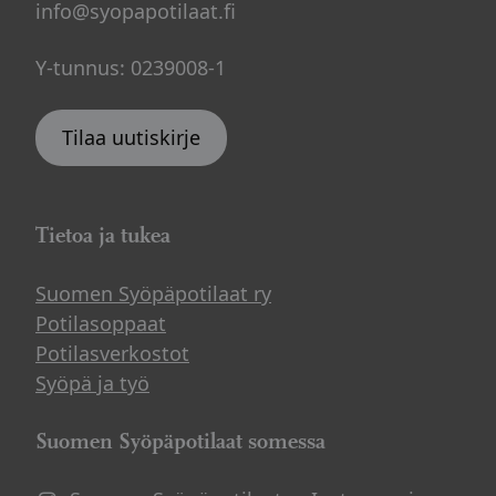
info@syopapotilaat.fi
Y-tunnus: 0239008-1
Tilaa uutiskirje
Tietoa ja tukea
Suomen Syöpäpotilaat ry
Potilasoppaat
Potilasverkostot
Syöpä ja työ
Suomen Syöpäpotilaat somessa