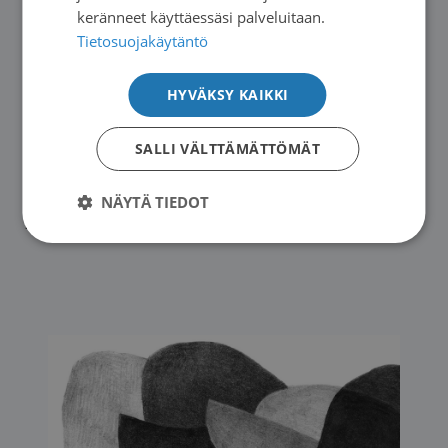
käynnissä olevaan tutkimukseen?
keränneet käyttäessäsi palveluitaan.
Tietosuojakäytäntö
Osallistu tutkimukseen
HYVÄKSY KAIKKI
Lue tutkimuksen osallistujatiedote
SALLI VÄLTTÄMÄTTÖMÄT
NÄYTÄ TIEDOT
Kuva: Kuva CC0 / Pixabay