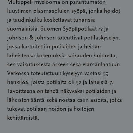
Multippeli myelooma on parantumaton
luuytimen plasmasolujen syöpä, jonka hoidot
ja taudinkulku koskettavat tuhansia
suomalaisia. Suomen Syöpäpotilaat ry ja
Johnson & Johnson toteuttivat potilaskyselyn,
jossa kartoitettiin potilaiden ja heidän
läheistensä kokemuksia sairauden hoidosta,
sen vaikutuksesta arkeen sekä elämänlaatuun.
Verkossa toteutettuun kyselyyn vastasi 59
henkilöä, joista potilaita oli 52 ja läheisiä 7.
Tavoitteena on tehdä näkyväksi potilaiden ja
läheisten ääntä sekä nostaa esiin asioita, jotka
tukevat potilaan hoidon ja hoitojen
kehittämistä.