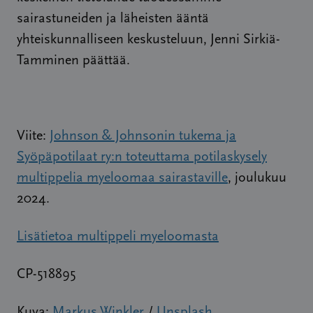
sairastuneiden ja läheisten ääntä
yhteiskunnalliseen keskusteluun, Jenni Sirkiä-
Tamminen päättää.
Viite:
Johnson & Johnsonin tukema ja
Syöpäpotilaat ry:n toteuttama potilaskysely
multippelia myeloomaa sairastaville
, joulukuu
2024.
Lisätietoa multippeli myeloomasta
CP-518895
Kuva:
Markus Winkler
/
Unsplash