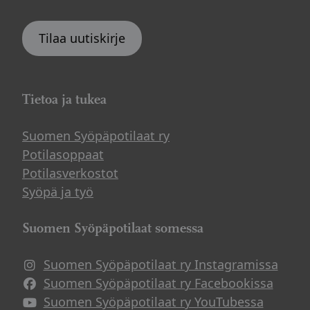
Tilaa uutiskirje
Tietoa ja tukea
Suomen Syöpäpotilaat ry
Potilasoppaat
Potilasverkostot
Syöpä ja työ
Suomen Syöpäpotilaat somessa
Suomen Syöpäpotilaat ry Instagramissa
Suomen Syöpäpotilaat ry Facebookissa
Suomen Syöpäpotilaat ry YouTubessa