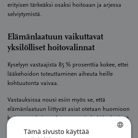
erityisen tärkeäksi osaksi hoitoaan ja arjessa
selviytymistä.
Elämänlaatuun vaikuttavat
yksilölliset hoitovalinnat
Kyselyyn vastaajista 85 % prosenttia kokee, ettei
lääkehoidon toteuttaminen aiheuta heille
kohtuutonta vaivaa.
Vastauksissa nousi esiin myös se, että
elämänlaatuun liittyvät asiat otetaan huomioon
hoitopäätöksissä; 64 prosenttia koki lääkärinsä
huomioivan elämänlaadun hoitoa
Tämä sivusto käyttää
suunniteltaessa.