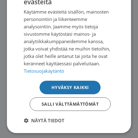
evästeitä
FINNISH
Käytämme evästeitä sisällön, mainosten
SWEDISH
Potilaista 85 prosenttia piti erittäin tärkeänä
personointiin ja liikenteemme
ENGLISH
mahdollisuutta osallistua oman hoitonsa
analysointiin. Jaamme myös tietoja
sivustomme käytöstäsi mainos- ja
suunnitteluun ja valintoihin.
analytiikkakumppaneidemme kanssa,
jotka voivat yhdistää ne muihin tietoihin,
Kyselyn tulokset osoittavat, että potilailla on
jotka olet heille antanut tai joita he ovat
erilaisia mieltymyksiä lääkehoidon toteutukseen
keränneet käyttäessäsi palveluitaan.
liittyen. Yksilöllisten hoitovalintojen
Tietosuojakäytäntö
mahdollisuus koetaan tärkeäksi, sillä osa
HYVÄKSY KAIKKI
vastaajista pitää kotona tai lähellä kotia
annettavaa hoitoa elämänlaatuaan
SALLI VÄLTTÄMÄTTÖMÄT
parantavana, kun taas toiset kokevat
sairaalassa toteutetun hoidon itselleen
NÄYTÄ TIEDOT
parempana vaihtoehtona.