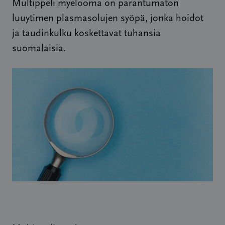
Multippeli myelooma on parantumaton
luuytimen plasmasolujen syöpä, jonka hoidot
ja taudinkulku koskettavat tuhansia
suomalaisia.