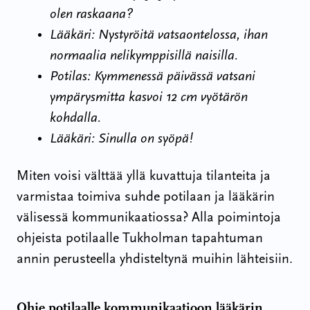
olen raskaana?
Lääkäri: Nystyröitä vatsaontelossa, ihan
normaalia nelikymppisillä naisilla.
Potilas: Kymmenessä päivässä vatsani
ympärysmitta kasvoi 12 cm vyötärön
kohdalla.
Lääkäri: Sinulla on syöpä!
Miten voisi välttää yllä kuvattuja tilanteita ja
varmistaa toimiva suhde potilaan ja lääkärin
välisessä kommunikaatiossa? Alla poimintoja
ohjeista potilaalle Tukholman tapahtuman
annin perusteella yhdisteltynä muihin lähteisiin.
Ohje potilaalle kommunikaatioon lääkärin