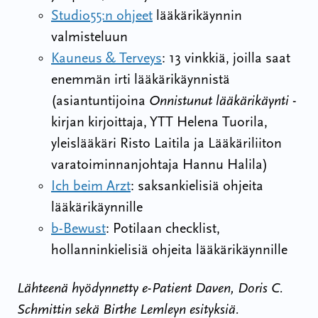
Studio55:n ohjeet
lääkärikäynnin
valmisteluun
Kauneus & Terveys
: 13 vinkkiä, joilla saat
enemmän irti lääkärikäynnistä
(asiantuntijoina
Onnistunut lääkärikäynti
-
kirjan kirjoittaja, YTT Helena Tuorila,
yleislääkäri Risto Laitila ja Lääkäriliiton
varatoiminnanjohtaja Hannu Halila)
Ich beim Arzt
: saksankielisiä ohjeita
lääkärikäynnille
b-Bewust
: Potilaan checklist,
hollanninkielisiä ohjeita lääkärikäynnille
Lähteenä hyödynnetty e-Patient Daven, Doris C.
Schmittin sekä Birthe Lemleyn esityksiä.