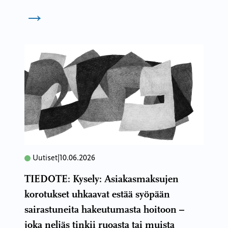
→
Uutiset
|
10.06.2026
TIEDOTE: Kysely: Asiakasmaksujen
korotukset uhkaavat estää syöpään
sairastuneita hakeutumasta hoitoon –
joka neljäs tinkii ruoasta tai muista