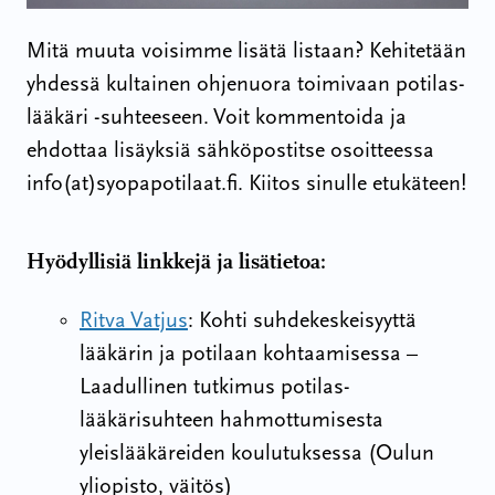
Mitä muuta voisimme lisätä listaan? Kehitetään
yhdessä kultainen ohjenuora toimivaan potilas-
lääkäri -suhteeseen. Voit kommentoida ja
ehdottaa lisäyksiä sähköpostitse osoitteessa
info(at)syopapotilaat.fi. Kiitos sinulle etukäteen!
Hyödyllisiä linkkejä ja lisätietoa:
Ritva Vatjus
: Kohti suhdekeskeisyyttä
lääkärin ja potilaan kohtaamisessa –
Laadullinen tutkimus potilas-
lääkärisuhteen hahmottumisesta
yleislääkäreiden koulutuksessa (Oulun
yliopisto, väitös)