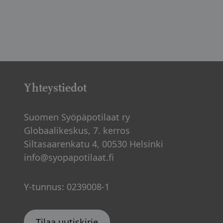
Yhteystiedot
Suomen Syöpäpotilaat ry
Globaalikeskus, 7. kerros
Siltasaarenkatu 4, 00530 Helsinki
info@syopapotilaat.fi
Y-tunnus: 0239008-1
Tilaa uutiskirje