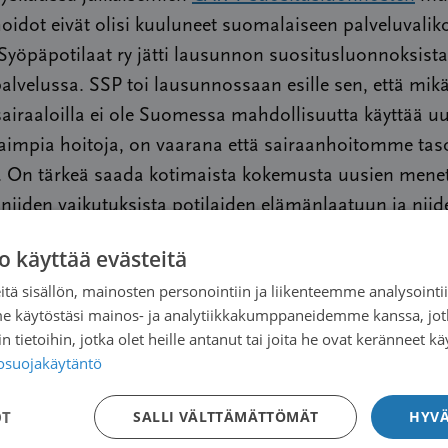
hoidot eivät olisi kuuluneet suomalaiseen palveluvali
yöpäpotilaat ry jätti lausunnon suositusluonnoksist
alvelussa. SSP toi lausunnossaan esille sen, että mikä
sairaaloilla ei ole Suomessa mahdollisuutta käyttää u
aimpia hoitoja, on vaarana että sairaanhoitomme tas
i. On tärkeä saada kotimaista kokemusta uusien mene
 niiden vaikutuksista potilaiden elämänlaatuun ja niid
udesta suomalaisilla potilailla. Tämä tieto auttaa my
o käyttää evästeitä
huollon priorisointia suuntaamaan resursseja oikein
tä sisällön, mainosten personointiin ja liikenteemme analysoint
ttävä potilailta, miten suuria riskejä he ovat valmiita
me käytöstäsi mainos- ja analytiikkakumppaneidemme kanssa, jot
ottamaan.
 tietoihin, jotka olet heille antanut tai joita he ovat keränneet kä
tosuojakäytäntö
a viranomaistoimintaa, että Palko on valmis arvioim
OT
SALLI VÄLTTÄMÄTTÖMÄT
HYVÄ
luonnoksiaan sidosryhmiltä saamansa palautteen peru
ot ovat kalliita ja niiden kliiniseen käyttöön liittyy vie