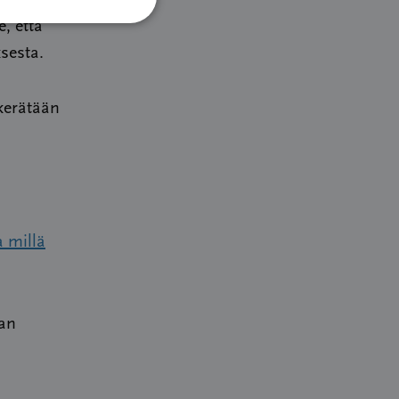
, että
sesta.
kerätään
a millä
aan