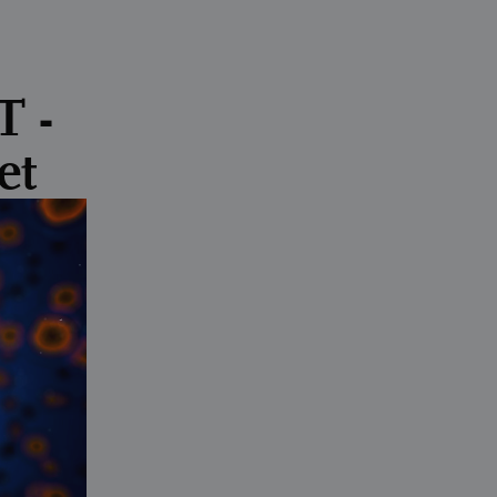
T -
et