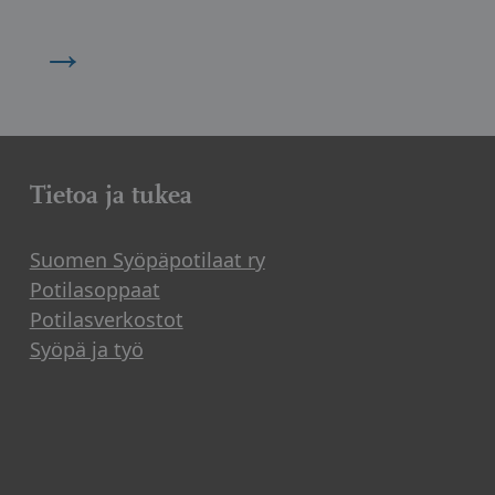
→
Tietoa ja tukea
Suomen Syöpäpotilaat ry
Potilasoppaat
Potilasverkostot
Syöpä ja työ