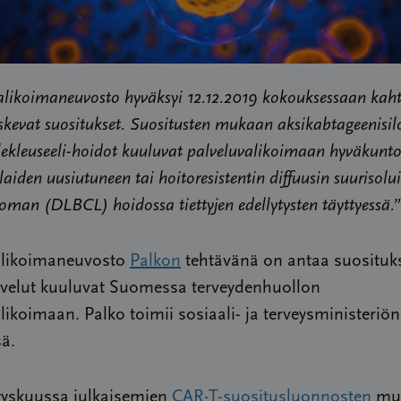
alikoimaneuvosto hyväksyi 12.12.2019 kokouksessaan kah
skevat suositukset. Suositusten mukaan aksikabtageenisilo
nlekleuseeli-hoidot kuuluvat palveluvalikoimaan hyväkunto
laiden uusiutuneen tai hoitoresistentin diffuusin suurisolu
oman (DLBCL) hoidossa tiettyjen edellytysten täyttyessä.”
alikoimaneuvosto
Palkon
tehtävänä on antaa suosituksi
lvelut kuuluvat Suomessa terveydenhuollon
likoimaan. Palko toimii sosiaali- ja terveysministeriön
ä.
yyskuussa julkaisemien
CAR-T-suositusluonnosten
mu