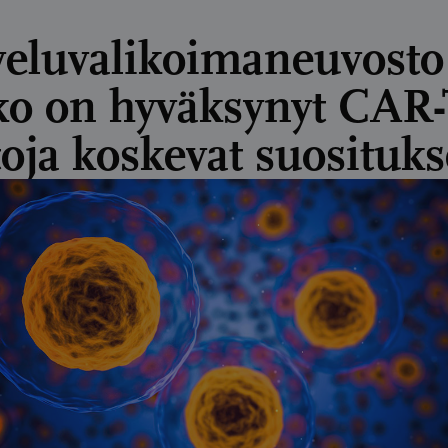
veluvalikoimaneuvosto
ko on hyväksynyt CAR-
toja koskevat suosituks