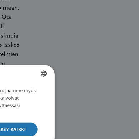
koimaan.
a Ota
li
usimpia
o laskee
telmien
en
ös
. On
iin. Jaamme myös
FINNISH
 hoitonsa
ka voivat
SWEDISH
yttäessäsi
ENGLISH
aan
KSY KAIKKI
steella.
lä