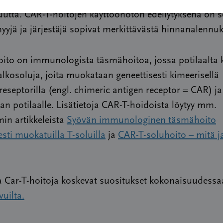
tta. CAR-T-hoitojen käyttöönoton edellytyksenä on se
yjä ja järjestäjä sopivat merkittävästä hinnanalennuk
oito on immunologista täsmähoitoa, jossa potilaalta 
lkosoluja, joita muokataan geneettisesti kimeerisellä
reseptorilla (engl. chimeric antigen receptor = CAR) ja
an potilaalle. Lisätietoja CAR-T-hoidoista löytyy mm.
in artikkeleista
Syövän immunologinen täsmähoito
esti muokatuilla T-soluilla
ja
CAR-T-soluhoito – mitä j
a Car-T-hoitoja koskevat suositukset kokonaisuudess
vuilta.