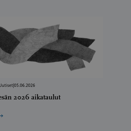
Uutiset
|
05.06.2026
esän 2026 aikataulut
→