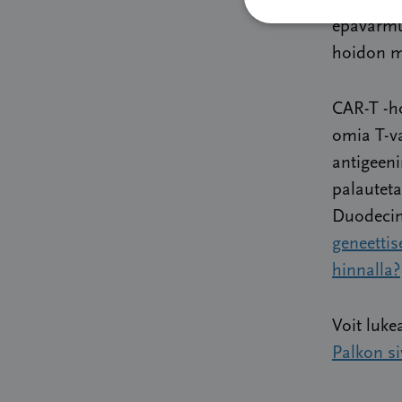
epävarmuu
hoidon my
CAR-T -h
omia T-va
antigeeni
palauteta
Duodecim
geneettis
hinnalla?
Voit luke
Palkon si