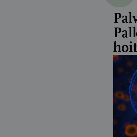
Pal
Pal
hoi