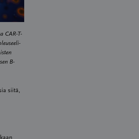
ta CAR-T-
leuseeli-
isten
isen B-
a siitä,
kaan