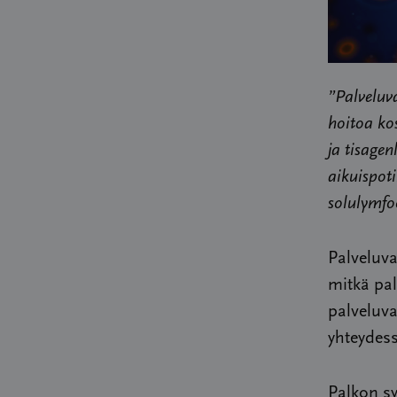
”Palveluv
hoitoa ko
ja tisage
aikuispoti
solulymfo
Palveluv
mitkä pa
palveluva
yhteydess
Palkon s