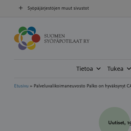
Hyppää
Syöpäjärjestöjen muut sivustot
sisältöön
Tietoa
Tukea
Etusivu
»
Palveluvalikoimaneuvosto Palko on hyväksynyt CA
Uutiset
, 1