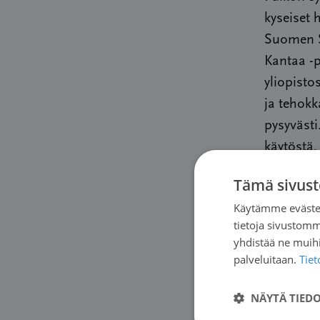
kyseiset 
Suomen S
Kantaa -p
yliopisto
ja tehokk
pysyväst
käytöstä,
soveltuvu
Tämä sivust
terveyden
Käytämme evästei
myös kysy
tietoja sivustom
suhteen 
yhdistää ne muihin
palveluitaan.
Tie
On hieno
NÄYTÄ TIED
suositus
CAR-T-hoid