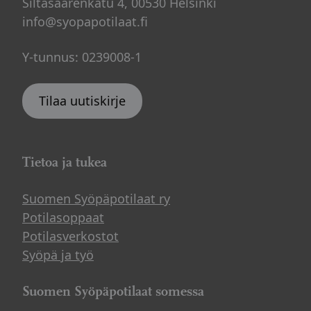
Siltasaarenkatu 4, 00530 Helsinki
info@syopapotilaat.fi
Y-tunnus: 0239008-1
Tilaa uutiskirje
Tietoa ja tukea
Suomen Syöpäpotilaat ry
Potilasoppaat
Potilasverkostot
Syöpä ja työ
Suomen Syöpäpotilaat somessa