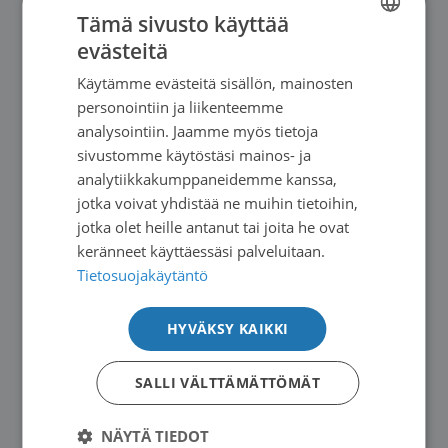
Tämä sivusto käyttää
evästeitä
FINNISH
Käytämme evästeitä sisällön, mainosten
SWEDISH
personointiin ja liikenteemme
ENGLISH
analysointiin. Jaamme myös tietoja
Uutiset
|
11.06.2026
sivustomme käytöstäsi mainos- ja
Potilasopasvalikoima päivittyy
analytiikkakumppaneidemme kanssa,
jotka voivat yhdistää ne muihin tietoihin,
→
jotka olet heille antanut tai joita he ovat
keränneet käyttäessäsi palveluitaan.
Tietosuojakäytäntö
HYVÄKSY KAIKKI
SALLI VÄLTTÄMÄTTÖMÄT
NÄYTÄ TIEDOT