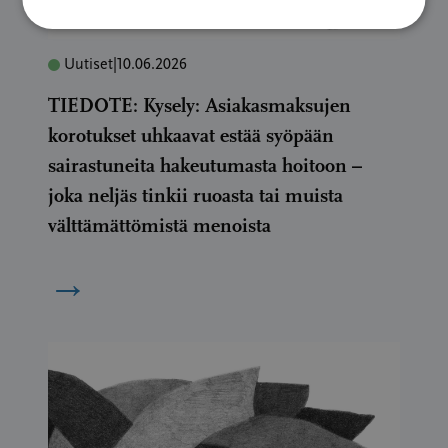
Uutiset
|
10.06.2026
TIEDOTE: Kysely: Asiakasmaksujen
korotukset uhkaavat estää syöpään
sairastuneita hakeutumasta hoitoon –
joka neljäs tinkii ruoasta tai muista
välttämättömistä menoista
→