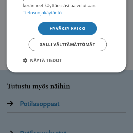
Hyödyllistä tietoa
keränneet käyttäessäsi palveluitaan.
kurkkusyövästä
Tietosuojakäytäntö
HYVÄKSY KAIKKI
Tietoa kurkkusyövästä löydät
Terveyskirjastosta
ja
Duodecimistä
.
SALLI VÄLTTÄMÄTTÖMÄT
NÄYTÄ TIEDOT
Tutustu myös näihin
Potilasoppaat