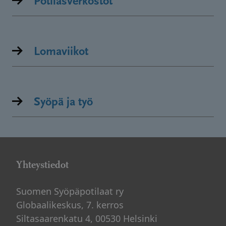
Potilasverkostot
Lomaviikot
Syöpä ja työ
Yhteystiedot
Suomen Syöpäpotilaat ry
Globaalikeskus, 7. kerros
Siltasaarenkatu 4, 00530 Helsinki