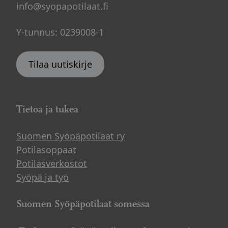
info@syopapotilaat.fi
Y-tunnus: 0239008-1
Tilaa uutiskirje
Tietoa ja tukea
Suomen Syöpäpotilaat ry
Potilasoppaat
Potilasverkostot
Syöpä ja työ
Suomen Syöpäpotilaat somessa