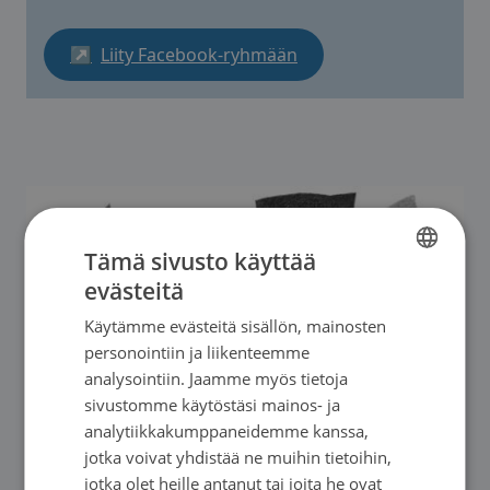
Sivu avautuu uudessa ikkunassa
↗
Liity Facebook-ryhmään
Tämä sivusto käyttää
evästeitä
FINNISH
Käytämme evästeitä sisällön, mainosten
SWEDISH
personointiin ja liikenteemme
ENGLISH
analysointiin. Jaamme myös tietoja
sivustomme käytöstäsi mainos- ja
analytiikkakumppaneidemme kanssa,
jotka voivat yhdistää ne muihin tietoihin,
jotka olet heille antanut tai joita he ovat