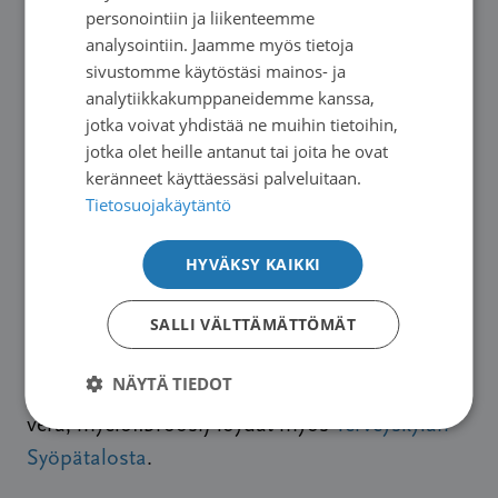
personointiin ja liikenteemme
ENGLISH
analysointiin. Jaamme myös tietoja
sivustomme käytöstäsi mainos- ja
analytiikkakumppaneidemme kanssa,
Hyödyllistä tietoa
jotka voivat yhdistää ne muihin tietoihin,
myeloproliferatiivisista
jotka olet heille antanut tai joita he ovat
keränneet käyttäessäsi palveluitaan.
sairauksista
Tietosuojakäytäntö
Suomen Syöpäpotilaat ry on tuottanut
HYVÄKSY KAIKKI
Myeloproliferatiiviset sairaudet – potilaan
SALLI VÄLTTÄMÄTTÖMÄT
oppaan.
Tietoa myelofproliferatiivisista sairauksista
NÄYTÄ TIEDOT
(essentiaalinen trombosytemia, polysytemia
vera, myelofibroosi) löydät myös
Terveyskylän
Syöpätalosta
.