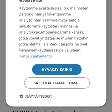
FINNISH
Uutiset
|
11.06.2026
Käytämme evästeitä sisällön, mainosten
SWEDISH
personointiin ja liikenteemme
Potilasopasvalikoima päivittyy
ENGLISH
analysointiin. Jaamme myös tietoja
sivustomme käytöstäsi mainos- ja
→
analytiikkakumppaneidemme kanssa,
jotka voivat yhdistää ne muihin tietoihin,
jotka olet heille antanut tai joita he ovat
keränneet käyttäessäsi palveluitaan.
Tietosuojakäytäntö
HYVÄKSY KAIKKI
SALLI VÄLTTÄMÄTTÖMÄT
NÄYTÄ TIEDOT
Uutiset
|
10.06.2026