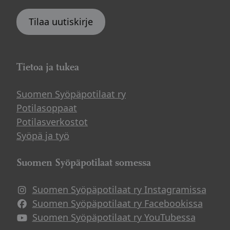
Tilaa uutiskirje
Tietoa ja tukea
Suomen Syöpäpotilaat ry
Potilasoppaat
Potilasverkostot
Syöpä ja työ
Suomen Syöpäpotilaat somessa
Suomen Syöpäpotilaat ry Instagramissa
Suomen Syöpäpotilaat ry Facebookissa
Suomen Syöpäpotilaat ry YouTubessa