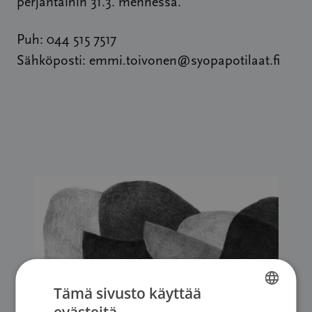
perjantaihin 31.3. mennessä.
Puh: 044 515 7517
Sähköposti: emmi.toivonen@syopapotilaat.fi
Tämä sivusto käyttää
evästeitä