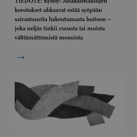
TIEDOTE: Kysely: Asiakasmaksujen
korotukset uhkaavat estää syöpään
sairastuneita hakeutumasta hoitoon –
joka neljäs tinkii ruoasta tai muista
välttämättömistä menoista
→