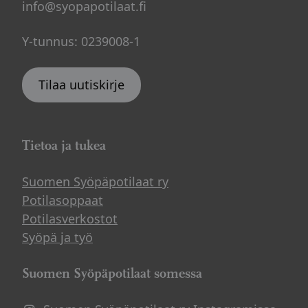
info@syopapotilaat.fi
Y-tunnus: 0239008-1
Tilaa uutiskirje
Tietoa ja tukea
Suomen Syöpäpotilaat ry
Potilasoppaat
Potilasverkostot
Syöpä ja työ
Suomen Syöpäpotilaat somessa