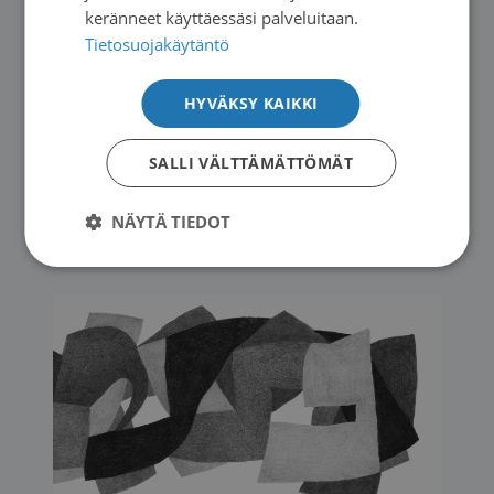
keränneet käyttäessäsi palveluitaan.
Tietosuojakäytäntö
HYVÄKSY KAIKKI
Uutiset
|
11.06.2026
SALLI VÄLTTÄMÄTTÖMÄT
Potilasopasvalikoima päivittyy
NÄYTÄ TIEDOT
→