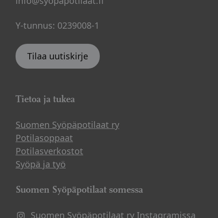
info@syopapotilaat.fi
Y-tunnus: 0239008-1
Tilaa uutiskirje
Tietoa ja tukea
Suomen Syöpäpotilaat ry
Potilasoppaat
Potilasverkostot
Syöpä ja työ
Suomen Syöpäpotilaat somessa
Suomen Syöpäpotilaat ry Instagramissa