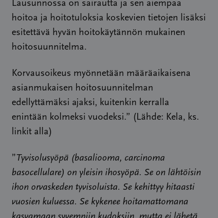
Lausunnossa on sairautta ja sen aiempaa
hoitoa ja hoitotuloksia koskevien tietojen lisäksi
esitettävä hyvän hoitokäytännön mukainen
hoitosuunnitelma.
Korvausoikeus myönnetään määräaikaisena
asianmukaisen hoitosuunnitelman
edellyttämäksi ajaksi, kuitenkin kerralla
enintään kolmeksi vuodeksi.” (Lähde: Kela, ks.
linkit alla)
”
Tyvisolusyöpä (basaliooma, carcinoma
basocellulare) on yleisin ihosyöpä. Se on lähtöisin
ihon orvaskeden tyvisoluista. Se kehittyy hitaasti
vuosien kuluessa. Se kykenee hoitamattomana
kasvamaan syvempiin kudoksiin, mutta ei lähetä