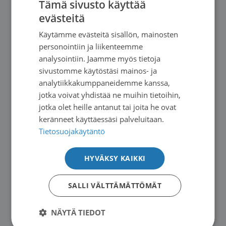
Tämä sivusto käyttää
tarkoitettu kaikille ihosyöpään sairastuneille ja
evästeitä
FINNISH
heidän läheisilleen.
Käytämme evästeitä sisällön, mainosten
SWEDISH
personointiin ja liikenteemme
Lisätietoa ajankohtaisesta
Kelan uutisesta
sekä
ENGLISH
analysointiin. Jaamme myös tietoja
tarkemmin
korvausoikeudesta 1545
.
sivustomme käytöstäsi mainos- ja
analytiikkakumppaneidemme kanssa,
Kuva:
Pietro Jeng / CC0 Pexels
(kuva ei liity
jotka voivat yhdistää ne muihin tietoihin,
jotka olet heille antanut tai joita he ovat
sonidegibi-lääkevalmisteeseen)
keränneet käyttäessäsi palveluitaan.
Tietosuojakäytäntö
HYVÄKSY KAIKKI
SALLI VÄLTTÄMÄTTÖMÄT
NÄYTÄ TIEDOT