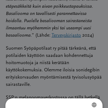
etäpesäkkeitä kuin aivan poikkeustapauksissa.
Basaliooma on tavallisesti parannettavissa
hoidolla. Puolelle basaliooman sairastaneista
ilmaantuu myöhemmin yksi tai useampi uusi
basaaliooma.
” (Lähde:
Terveyskirjasto
2024)
Suomen Syöpäpotilaat ry pitää tärkeänä, että
potilaiden käyttöön saadaan kohdennettuja
hoitomuotoja ja niistä kerätään
käyttökokemuksia. Olemme iloisia sonidegibin
erityiskorvauden myöntämisestä tyvisolusyöpää
sairastaville.
SSP:n melanoomaverkostossa on tällä hetkellä
1339 potilasta tai heidän läheistään. Ryhmä on