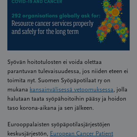
Syövän hoitotulosten ei voida olettaa
parantuvan tulevaisuudessa, jos niiden eteen ei
toimita nyt. Suomen Syöpäpotilaat ry on
mukana
kansainvälisessä vetoomuksessa
, jolla
halutaan taata syöpähoitoihin pääsy ja hoidon
taso korona-aikana ja sen jälkeen.
Eurooppalaisten syöpäpotilasjärjestöjen
keskusjärjestön,
European Cancer Patient