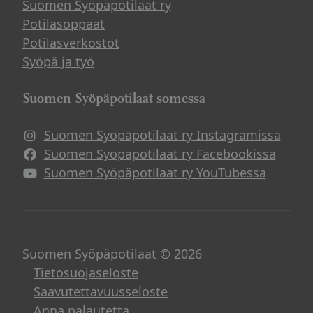
Suomen Syöpäpotilaat ry
Potilasoppaat
Potilasverkostot
Syöpä ja työ
Suomen Syöpäpotilaat somessa
Suomen Syöpäpotilaat ry Instagramissa
Suomen Syöpäpotilaat ry Facebookissa
Suomen Syöpäpotilaat ry YouTubessa
Suomen Syöpäpotilaat © 2026
Tietosuojaseloste
Saavutettavuusseloste
Anna palautetta