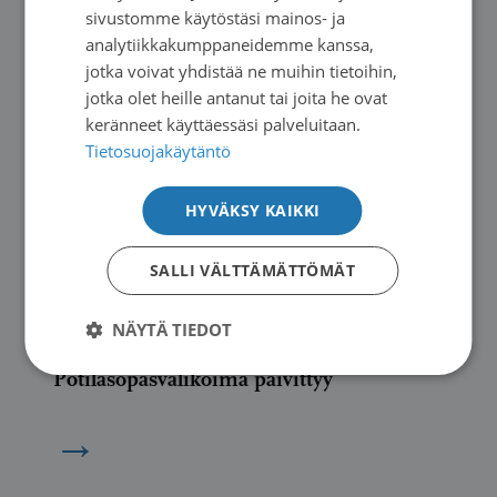
sivustomme käytöstäsi mainos- ja
analytiikkakumppaneidemme kanssa,
jotka voivat yhdistää ne muihin tietoihin,
jotka olet heille antanut tai joita he ovat
keränneet käyttäessäsi palveluitaan.
Tietosuojakäytäntö
HYVÄKSY KAIKKI
SALLI VÄLTTÄMÄTTÖMÄT
NÄYTÄ TIEDOT
Uutiset
|
11.06.2026
Potilasopasvalikoima päivittyy
→