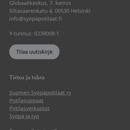
Globaalikeskus, 7. kerros
Siltasaarenkatu 4, 00530 Helsinki
info@syopapotilaat.fi
Y-tunnus: 0239008-1
Tilaa uutiskirje
Tietoa ja tukea
Suomen Syöpäpotilaat ry
Potilasoppaat
Potilasverkostot
Syöpä ja työ