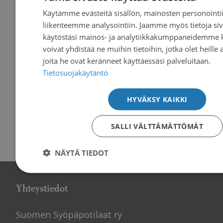
Käytämme evästeitä sisällön, mainosten personointii
liikenteemme analysointiin. Jaamme myös tietoja s
käytöstäsi mainos- ja analytiikkakumppaneidemme k
voivat yhdistää ne muihin tietoihin, jotka olet heille 
joita he ovat keränneet käyttäessäsi palveluitaan.
Tietosuojakäytäntö
Uutiset
|
05.06.2026
Kesän 2026 aikataulut
HYVÄKSY KAIKKI
→
SALLI VÄLTTÄMÄTTÖMÄT
NÄYTÄ TIEDOT
Yhteystiedot
Suomen Syöpäpotilaat ry