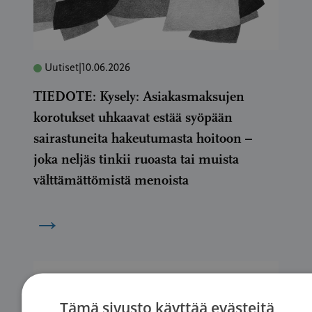
Uutiset
|
10.06.2026
TIEDOTE: Kysely: Asiakasmaksujen
korotukset uhkaavat estää syöpään
sairastuneita hakeutumasta hoitoon –
joka neljäs tinkii ruoasta tai muista
välttämättömistä menoista
→
Tämä sivusto käyttää evästeitä