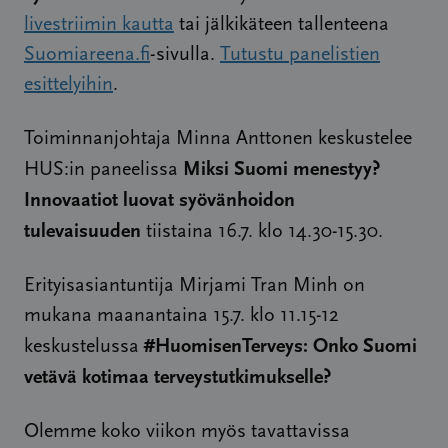
livestriimin kautta
tai jälkikäteen tallenteena
Suomiareena.fi
-sivulla.
Tutustu panelistien
esittelyihin
.
Toiminnanjohtaja Minna Anttonen keskustelee
Miksi Suomi menestyy?
HUS:in paneelissa
Innovaatiot luovat syövänhoidon
tulevaisuuden
tiistaina 16.7. klo 14.30-15.30.
Erityisasiantuntija Mirjami Tran Minh on
mukana maanantaina 15.7. klo 11.15-12
#HuomisenTerveys: Onko Suomi
keskustelussa
vetävä kotimaa terveystutkimukselle?
Olemme koko viikon myös tavattavissa