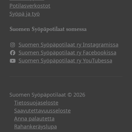
Potilasverkostot
Syöpä ja työ
Suomen Syöpäpotilaat somessa
Suomen Syöpäpotilaat ry Instagramissa
Suomen Syöpäpotilaat ry Facebookissa
Suomen Syöpäpotilaat ry YouTubessa
Suomen Syöpäpotilaat © 2026
Tietosuojaseloste
Saavutettavuusseloste
Anna palautetta
Rahankeräyslupa