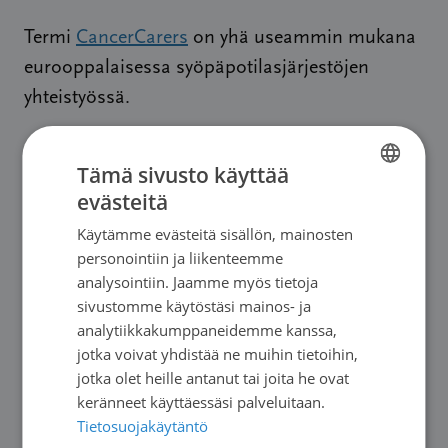
Termi
CancerCarers
on yhä useammin mukana
eurooppalaisessa syöpäpotilasjärjestöjen
yhteistyössä.
Tämä sivusto käyttää
evästeitä
FINNISH
Käytämme evästeitä sisällön, mainosten
SWEDISH
personointiin ja liikenteemme
ENGLISH
analysointiin. Jaamme myös tietoja
sivustomme käytöstäsi mainos- ja
analytiikkakumppaneidemme kanssa,
jotka voivat yhdistää ne muihin tietoihin,
jotka olet heille antanut tai joita he ovat
keränneet käyttäessäsi palveluitaan.
Tietosuojakäytäntö
Uutiset
|
11.06.2026