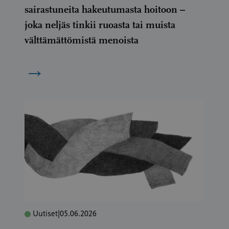
sairastuneita hakeutumasta hoitoon –
joka neljäs tinkii ruoasta tai muista
välttämättömistä menoista
→
Uutiset
|
05.06.2026