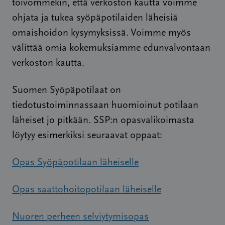
toivommekin, että verkoston kautta voimme
ohjata ja tukea syöpäpotilaiden läheisiä
omaishoidon kysymyksissä. Voimme myös
välittää omia kokemuksiamme edunvalvontaan
verkoston kautta.
Suomen Syöpäpotilaat on
tiedotustoiminnassaan huomioinut potilaan
läheiset jo pitkään. SSP:n opasvalikoimasta
löytyy esimerkiksi seuraavat oppaat:
Opas Syöpäpotilaan läheiselle
Opas saattohoitopotilaan läheiselle
Nuoren perheen selviytymisopas